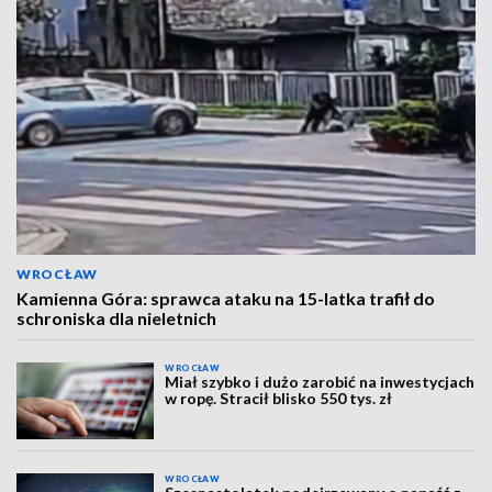
WROCŁAW
Kamienna Góra: sprawca ataku na 15-latka trafił do
schroniska dla nieletnich
WROCŁAW
Miał szybko i dużo zarobić na inwestycjach
w ropę. Stracił blisko 550 tys. zł
WROCŁAW