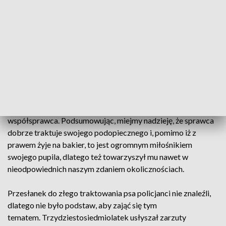
sprawdzali monitoring. Funkcjonariusze zapamiętali
wyjątkowy szczegół, tj. wizerunek psa, z którym sprawca
pojawiał się, dokonując różnych przestępstw. Dzięki temu
policjanci mogli potwierdzić, że czworonożny przyjaciel
pomógł im w rozwiązaniu kilku kryminalnych spraw z
udziałem swojego pana. Okazało się, że mężczyzna ma na
swoim koncie jeszcze inne przestępstwa.
Na szczęście w tej sytuacji pies nie odpowiadał jako
współsprawca. Podsumowując, miejmy nadzieję, że sprawca
dobrze traktuje swojego podopiecznego i, pomimo iż z
prawem żyje na bakier, to jest ogromnym miłośnikiem
swojego pupila, dlatego też towarzyszył mu nawet w
nieodpowiednich naszym zdaniem okolicznościach.
Przesłanek do złego traktowania psa policjanci nie znaleźli,
dlatego nie było podstaw, aby zająć się tym
tematem. Trzydziestosiedmiolatek usłyszał zarzuty