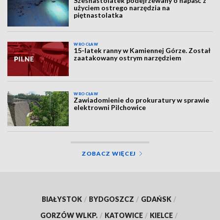
Szesnastolatek podejrzewany o napaść z
użyciem ostrego narzędzia na
piętnastolatka
WROCŁAW
15-latek ranny w Kamiennej Górze. Został
zaatakowany ostrym narzędziem
WROCŁAW
Zawiadomienie do prokuratury w sprawie
elektrowni Pilchowice
ZOBACZ WIĘCEJ
BIAŁYSTOK
/
BYDGOSZCZ
/
GDAŃSK
/
GORZÓW WLKP.
/
KATOWICE
/
KIELCE
/