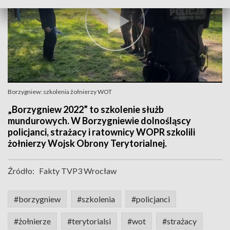
Borzygniew: szkolenia żołnierzy WOT
„Borzygniew 2022” to szkolenie służb
mundurowych. W Borzygniewie dolnośląscy
policjanci, strażacy i ratownicy WOPR szkolili
żołnierzy Wojsk Obrony Terytorialnej.
Źródło:
Fakty TVP3 Wrocław
#borzygniew
#szkolenia
#policjanci
#żołnierze
#terytorialsi
#wot
#strażacy