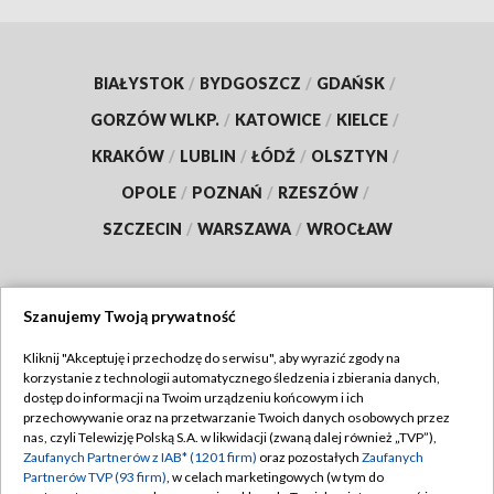
BIAŁYSTOK
/
BYDGOSZCZ
/
GDAŃSK
/
GORZÓW WLKP.
/
KATOWICE
/
KIELCE
/
KRAKÓW
/
LUBLIN
/
ŁÓDŹ
/
OLSZTYN
/
OPOLE
/
POZNAŃ
/
RZESZÓW
/
SZCZECIN
/
WARSZAWA
/
WROCŁAW
Szanujemy Twoją prywatność
Dołącz do nas:
Kliknij "Akceptuję i przechodzę do serwisu", aby wyrazić zgody na
korzystanie z technologii automatycznego śledzenia i zbierania danych,
TVP
dostęp do informacji na Twoim urządzeniu końcowym i ich
Abonament TVP
przechowywanie oraz na przetwarzanie Twoich danych osobowych przez
Regulamin TVP
nas, czyli Telewizję Polską S.A. w likwidacji (zwaną dalej również „TVP”),
Emisja w TVP
Polityka prywatności
Zaufanych Partnerów z IAB* (1201 firm)
oraz pozostałych
Zaufanych
Partnerów TVP (93 firm)
, w celach marketingowych (w tym do
Centrum informacji TVP