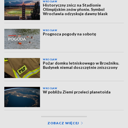
WROCŁAW
Historyczny znicz na Stadionie
Olimpijskim znów płonie. Symbol
Wrocławia odzyskuje dawny blask
WROCŁAW
Prognoza pogody na sobotę
WROCŁAW
Pożar domku letniskowego w Brzeźniku.
Budynek niemal doszczętnie zniszczony
WROCŁAW
W pobliżu Ziemi przeleci planetoida
ZOBACZ WIĘCEJ