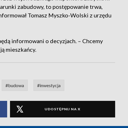
arunki zabudowy, to postępowanie trwa,
oinformował Tomasz Myszko-Wolski z urzędu
będą informowani o decyzjach. – Chcemy
ją mieszkańcy.
#budowa
#inwestycja
UDOSTĘPNIJ NA X