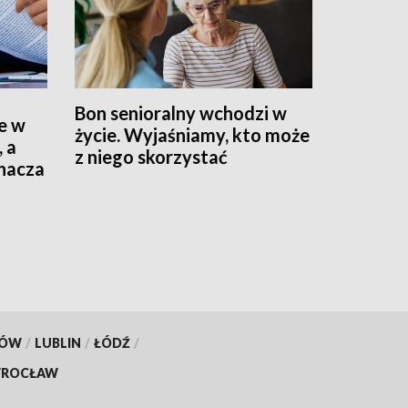
Bon senioralny wchodzi w
e w
życie. Wyjaśniamy, kto może
, a
z niego skorzystać
znacza
KÓW
/
LUBLIN
/
ŁÓDŹ
/
ROCŁAW