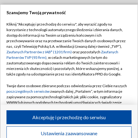
Szanujemy Twoją prywatność
Dołącz do nas:
Kliknij "Akceptuję i przechodzę do serwisu", aby wyrazić zgody na
korzystanie z technologii automatycznego śledzenia i zbierania danych,
TVP
dostęp do informacji na Twoim urządzeniu końcowym i ich
Abonament TVP
przechowywanie oraz na przetwarzanie Twoich danych osobowych przez
Regulamin TVP
nas, czyli Telewizję Polską S.A. w likwidacji (zwaną dalej również „TVP”),
Emisja w TVP
Polityka prywatności
Zaufanych Partnerów z IAB* (1201 firm)
oraz pozostałych
Zaufanych
Partnerów TVP (93 firm)
, w celach marketingowych (w tym do
Centrum informacji TVP
Moje zgody
zautomatyzowanego dopasowania reklam do Twoich zainteresowań i
mierzenia ich skuteczności) i pozostałych, które wskazujemy poniżej, a
Naziemna Telewizja Cyfrowa
Pomoc
także zgody na udostępnianie przez nas identyfikatora PPID do Google.
Sklep TVP
Biuro reklamy
Twoje dane osobowe zbierane podczas odwiedzania przez Ciebie naszych
Rada Programowa
Kontakt
poszczególnych serwisów
zwanych dalej „Portalem”, w tym informacje
zapisywane za pomocą technologii takich jak: pliki cookie, sygnalizatory
System NOS
WWW lub innych podobnych technologii umożliwiających świadczenie
dopasowanych i bezpiecznych usług, personalizację treści oraz reklam,
Informacje o nadawcy
Kanały
udostępnianie funkcji mediów społecznościowych oraz analizowanie
Akceptuję i przechodzę do serwisu
ruchu w Internecie.
Program dla prasy
©2026 Telewizja Polska S.A. w likwidacji
Biuro Reklamy
Twoje dane osobowe zbierane podczas odwiedzania przez Ciebie
Ustawienia zaawansowane
poszczególnych serwisów
na Portalu, takie jak adresy IP, identyfikatory