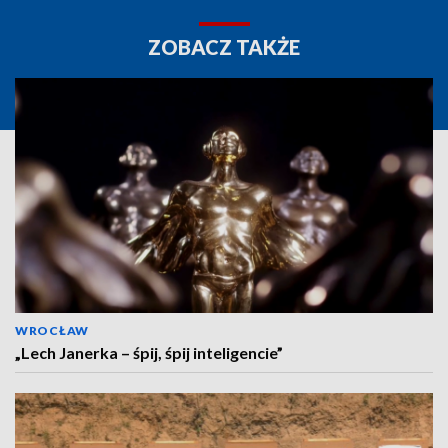
ZOBACZ TAKŻE
WROCŁAW
„Lech Janerka – śpij, śpij inteligencie”