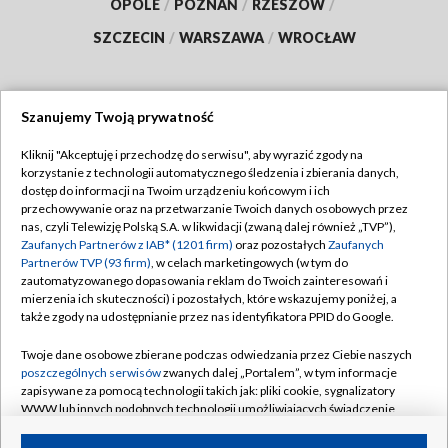
OPOLE
/
POZNAŃ
/
RZESZÓW
/
SZCZECIN
/
WARSZAWA
/
WROCŁAW
Szanujemy Twoją prywatność
Dołącz do nas:
Kliknij "Akceptuję i przechodzę do serwisu", aby wyrazić zgody na
korzystanie z technologii automatycznego śledzenia i zbierania danych,
TVP
dostęp do informacji na Twoim urządzeniu końcowym i ich
Abonament TVP
przechowywanie oraz na przetwarzanie Twoich danych osobowych przez
Regulamin TVP
nas, czyli Telewizję Polską S.A. w likwidacji (zwaną dalej również „TVP”),
Emisja w TVP
Polityka prywatności
Zaufanych Partnerów z IAB* (1201 firm)
oraz pozostałych
Zaufanych
Partnerów TVP (93 firm)
, w celach marketingowych (w tym do
Centrum informacji TVP
Moje zgody
zautomatyzowanego dopasowania reklam do Twoich zainteresowań i
mierzenia ich skuteczności) i pozostałych, które wskazujemy poniżej, a
Naziemna Telewizja Cyfrowa
Pomoc
także zgody na udostępnianie przez nas identyfikatora PPID do Google.
Sklep TVP
Biuro reklamy
Twoje dane osobowe zbierane podczas odwiedzania przez Ciebie naszych
Rada Programowa
Kontakt
poszczególnych serwisów
zwanych dalej „Portalem”, w tym informacje
zapisywane za pomocą technologii takich jak: pliki cookie, sygnalizatory
System NOS
WWW lub innych podobnych technologii umożliwiających świadczenie
dopasowanych i bezpiecznych usług, personalizację treści oraz reklam,
Informacje o nadawcy
Kanały
udostępnianie funkcji mediów społecznościowych oraz analizowanie