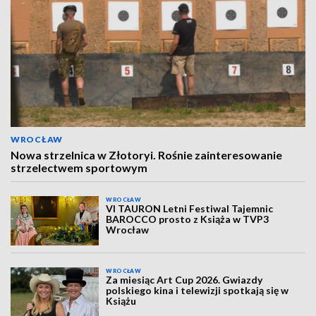
WROCŁAW
Nowa strzelnica w Złotoryi. Rośnie zainteresowanie
strzelectwem sportowym
WROCŁAW
VI TAURON Letni Festiwal Tajemnic
BAROCCO prosto z Książa w TVP3
Wrocław
WROCŁAW
Za miesiąc Art Cup 2026. Gwiazdy
polskiego kina i telewizji spotkają się w
Książu