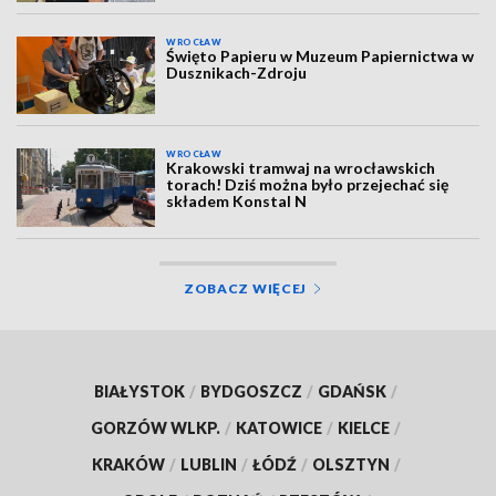
WROCŁAW
Święto Papieru w Muzeum Papiernictwa w
Dusznikach-Zdroju
WROCŁAW
Krakowski tramwaj na wrocławskich
torach! Dziś można było przejechać się
składem Konstal N
ZOBACZ WIĘCEJ
BIAŁYSTOK
/
BYDGOSZCZ
/
GDAŃSK
/
GORZÓW WLKP.
/
KATOWICE
/
KIELCE
/
KRAKÓW
/
LUBLIN
/
ŁÓDŹ
/
OLSZTYN
/