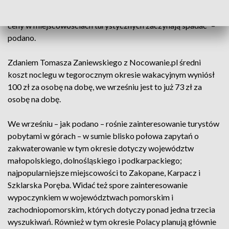
konieczności planowania wypoczynku w okresie wakacji
szkolnych, przesuwa go poza sezon, np. na wrzesień, kiedy
ceny w miejscowościach turystycznych zaczynają spadać” –
podano.
Zdaniem Tomasza Zaniewskiego z Nocowanie.pl średni
koszt noclegu w tegorocznym okresie wakacyjnym wyniósł
100 zł za osobę na dobę, we wrześniu jest to już 73 zł za
osobę na dobę.
We wrześniu – jak podano – rośnie zainteresowanie turystów
pobytami w górach – w sumie blisko połowa zapytań o
zakwaterowanie w tym okresie dotyczy województw
małopolskiego, dolnośląskiego i podkarpackiego;
najpopularniejsze miejscowości to Zakopane, Karpacz i
Szklarska Poręba. Widać też spore zainteresowanie
wypoczynkiem w województwach pomorskim i
zachodniopomorskim, których dotyczy ponad jedna trzecia
wyszukiwań. Również w tym okresie Polacy planują głównie