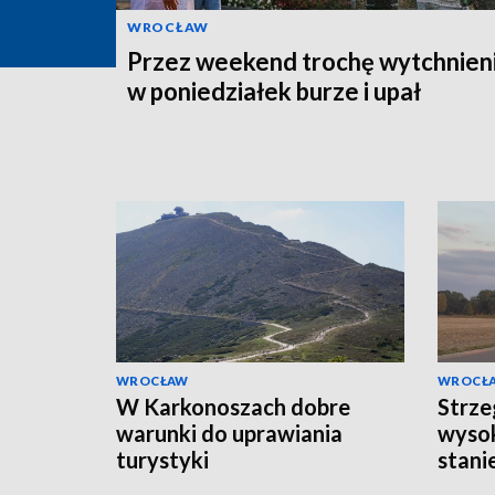
WROCŁAW
Przez weekend trochę wytchnieni
w poniedziałek burze i upał
WROCŁAW
WROCŁ
W Karkonoszach dobre
Strze
warunki do uprawiania
wysok
turystyki
stani