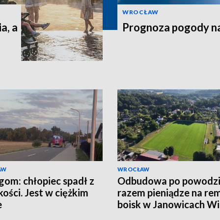
WROCŁAW
a, a
Prognoza pogody n
AW
WROCŁAW
gom: chłopiec spadł z
Odbudowa po powodzi
ości. Jest w ciężkim
razem pieniądze na re
e
boisk w Janowicach Wi
i we Wleniu