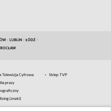
KÓW
/
LUBLIN
/
ŁÓDŹ
/
ROCŁAW
 Telewizja Cyfrowa
Sklep TVP
la prasy
tograficzny
sing (znaki)