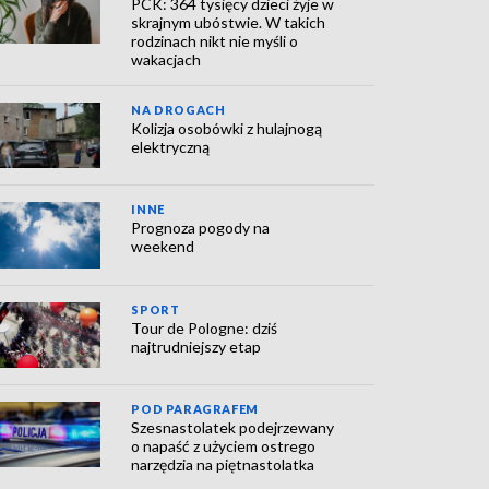
PCK: 364 tysięcy dzieci żyje w
skrajnym ubóstwie. W takich
rodzinach nikt nie myśli o
wakacjach
NA DROGACH
Kolizja osobówki z hulajnogą
elektryczną
INNE
Prognoza pogody na
weekend
SPORT
Tour de Pologne: dziś
najtrudniejszy etap
POD PARAGRAFEM
Szesnastolatek podejrzewany
o napaść z użyciem ostrego
narzędzia na piętnastolatka