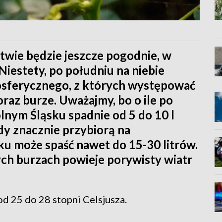
wie będzie jeszcze pogodnie, w
Niestety, po południu na niebie
osferycznego, z których występować
raz burze. Uważajmy, bo o ile po
lnym Śląsku spadnie od 5 do 10 l
dy znacznie przybiorą na
ku może spaść nawet do 15-30 litrów.
h burzach powieje porywisty wiatr
5 do 28 stopni Celsjusza.