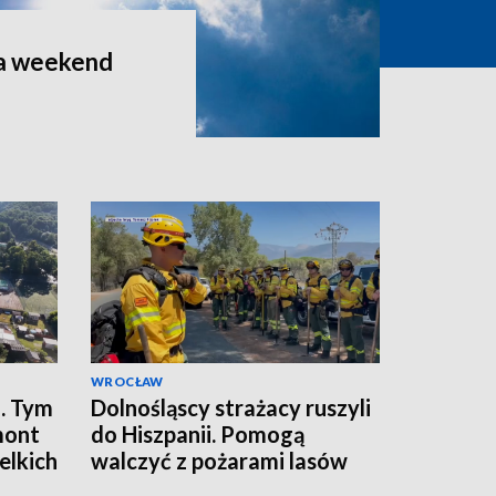
a weekend
WROCŁAW
. Tym
Dolnośląscy strażacy ruszyli
mont
do Hiszpanii. Pomogą
elkich
walczyć z pożarami lasów