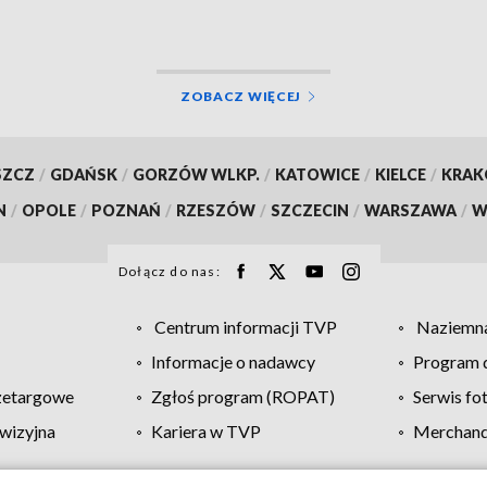
ZOBACZ WIĘCEJ
SZCZ
/
GDAŃSK
/
GORZÓW WLKP.
/
KATOWICE
/
KIELCE
/
KRA
N
/
OPOLE
/
POZNAŃ
/
RZESZÓW
/
SZCZECIN
/
WARSZAWA
/
W
Dołącz do nas:
Centrum informacji TVP
Naziemna
Informacje o nadawcy
Program d
zetargowe
Zgłoś program (ROPAT)
Serwis fo
wizyjna
Kariera w TVP
Merchandi