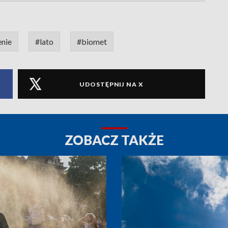
enie
#lato
#biomet
UDOSTĘPNIJ NA X
ZOBACZ TAKŻE