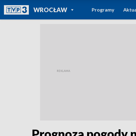
POWRÓT DO
WROCŁAW
Programy
Aktua
TVP REGIONY
Prognoza pogody 