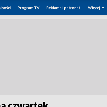
lności
Program TV
Reklama i patronat
Więcej
na czwartek