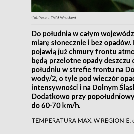
(fot. Pexels; TVP3 Wrocław)
Do południa w całym województ
miarę słonecznie i bez opadów. 
pojawią już chmury frontu atm
będą przelotne opady deszczu o
południu w strefie frontu na Do
wody/2, o tyle pod wieczór opa
intensywności i na Dolnym Śląs
Dodatkowo przy popołudniowyc
do 60-70 km/h.
TEMPERATURA MAX. W REGIONIE: od 2