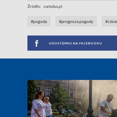
Źródło:
cumulus.pl
#pogoda
#prognoza pogody
#ciśni
UDOSTĘPNIJ NA FACEBOOKU