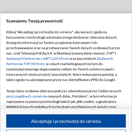
Szanujemy Twoją prywatność
Dołącz do nas:
Kliknij "Akceptuję i przechodzę do serwisu", aby wyrazić zgody na
korzystanie z technologii automatycznego śledzenia i zbierania danych,
TVP
dostęp do informacji na Twoim urządzeniu końcowym i ich
Abonament TVP
przechowywanie oraz na przetwarzanie Twoich danych osobowych przez
Regulamin TVP
nas, czyli Telewizję Polską S.A. w likwidacji (zwaną dalej również „TVP”),
Emisja w TVP
Polityka prywatności
Zaufanych Partnerów z IAB* (1201 firm)
oraz pozostałych
Zaufanych
Partnerów TVP (93 firm)
, w celach marketingowych (w tym do
Centrum informacji TVP
Moje zgody
zautomatyzowanego dopasowania reklam do Twoich zainteresowań i
mierzenia ich skuteczności) i pozostałych, które wskazujemy poniżej, a
Naziemna Telewizja Cyfrowa
Pomoc
także zgody na udostępnianie przez nas identyfikatora PPID do Google.
Sklep TVP
Biuro reklamy
Twoje dane osobowe zbierane podczas odwiedzania przez Ciebie naszych
Rada Programowa
Kontakt
poszczególnych serwisów
zwanych dalej „Portalem”, w tym informacje
zapisywane za pomocą technologii takich jak: pliki cookie, sygnalizatory
System NOS
WWW lub innych podobnych technologii umożliwiających świadczenie
dopasowanych i bezpiecznych usług, personalizację treści oraz reklam,
Informacje o nadawcy
Kanały
udostępnianie funkcji mediów społecznościowych oraz analizowanie
Akceptuję i przechodzę do serwisu
ruchu w Internecie.
Program dla prasy
©2026 Telewizja Polska S.A. w likwidacji