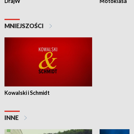
DrajW
Motoklasa
MNIEJSZOŚCI
Kowalski i Schmidt
INNE