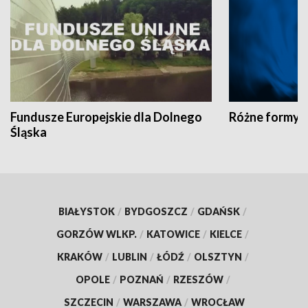
Fundusze Europejskie dla Dolnego
Różne formy t
Śląska
BIAŁYSTOK
/
BYDGOSZCZ
/
GDAŃSK
/
GORZÓW WLKP.
/
KATOWICE
/
KIELCE
/
KRAKÓW
/
LUBLIN
/
ŁÓDŹ
/
OLSZTYN
/
OPOLE
/
POZNAŃ
/
RZESZÓW
/
SZCZECIN
/
WARSZAWA
/
WROCŁAW