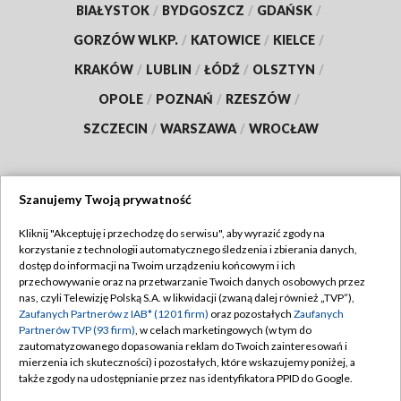
BIAŁYSTOK
/
BYDGOSZCZ
/
GDAŃSK
/
GORZÓW WLKP.
/
KATOWICE
/
KIELCE
/
KRAKÓW
/
LUBLIN
/
ŁÓDŹ
/
OLSZTYN
/
OPOLE
/
POZNAŃ
/
RZESZÓW
/
SZCZECIN
/
WARSZAWA
/
WROCŁAW
Szanujemy Twoją prywatność
Dołącz do nas:
Kliknij "Akceptuję i przechodzę do serwisu", aby wyrazić zgody na
korzystanie z technologii automatycznego śledzenia i zbierania danych,
TVP
dostęp do informacji na Twoim urządzeniu końcowym i ich
Abonament TVP
przechowywanie oraz na przetwarzanie Twoich danych osobowych przez
Regulamin TVP
nas, czyli Telewizję Polską S.A. w likwidacji (zwaną dalej również „TVP”),
Emisja w TVP
Polityka prywatności
Zaufanych Partnerów z IAB* (1201 firm)
oraz pozostałych
Zaufanych
Partnerów TVP (93 firm)
, w celach marketingowych (w tym do
Centrum informacji TVP
Moje zgody
zautomatyzowanego dopasowania reklam do Twoich zainteresowań i
mierzenia ich skuteczności) i pozostałych, które wskazujemy poniżej, a
Naziemna Telewizja Cyfrowa
Pomoc
także zgody na udostępnianie przez nas identyfikatora PPID do Google.
Sklep TVP