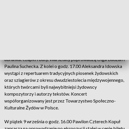
poprowadzi Paulina Suchecka. Tego samego dnia o godz.
16.00 koncert „Na ukraińską nutę” zagra zespół muzyczny
Jedna Rodzina (Odna Rodyna), który został założony w 2005
roku przez muzyczne małżeństwo Julię i Oleksija
Makarenko, pochodzących z ukraińskiego miasta Zaporoże.
Dzień później o 12.00 dzieci w wieku od 5 do 12 lat będą
mogły uszyć swoim ulubionym maskotkom krasnoludkowe
ubranka: czapki i buty. Warsztaty poprowadzą Olga Budzan i
Paulina Suchecka. Z kolei o godz. 17.00 Aleksandra Idowska
wystąpi z repertuarem tradycyjnych piosenek żydowskich
oraz szlagierów z okresu dwudziestolecia międzywojennego,
których twórcami byli najwybitniejsi żydowscy
kompozytorzy i autorzy tekstów. Koncert
współorganizowany jest przez Towarzystwo Społeczno-
Kulturalne Żydów w Polsce.
W piątek 9 września o godz. 16.00 Pawilon Czterech Kopuł
zaprasza na oprowadzanie po ekspozycji stałej w cenie biletu