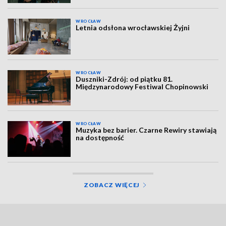
WROCŁAW
Letnia odsłona wrocławskiej Żyjni
WROCŁAW
Duszniki-Zdrój: od piątku 81.
Międzynarodowy Festiwal Chopinowski
WROCŁAW
Muzyka bez barier. Czarne Rewiry stawiają
na dostępność
ZOBACZ WIĘCEJ