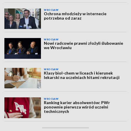
WROCŁAW
Ochrona młodzieży w internecie
potrzebna od zaraz
WROCŁAW
Nowi radcowie prawni złożyli ślubowanie
we Wrocławiu
WROCŁAW
Klasy biol-chem w liceach i kierunek
lekarski na uczelniach hitami rekrutacji
WROCŁAW
Ranking karier absolwentów: PWr
ponownie pierwsza wśród uczelni
technicznych