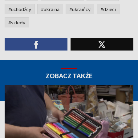
#uchodźcy
#ukraina
#ukraińcy
#dzieci
#szkoły
ZOBACZ TAKŻE