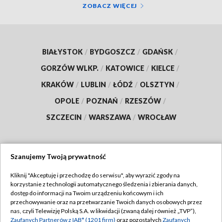
ZOBACZ WIĘCEJ
BIAŁYSTOK
/
BYDGOSZCZ
/
GDAŃSK
/
GORZÓW WLKP.
/
KATOWICE
/
KIELCE
/
KRAKÓW
/
LUBLIN
/
ŁÓDŹ
/
OLSZTYN
/
OPOLE
/
POZNAŃ
/
RZESZÓW
/
SZCZECIN
/
WARSZAWA
/
WROCŁAW
Szanujemy Twoją prywatność
Dołącz do nas:
Kliknij "Akceptuję i przechodzę do serwisu", aby wyrazić zgody na
korzystanie z technologii automatycznego śledzenia i zbierania danych,
TVP
dostęp do informacji na Twoim urządzeniu końcowym i ich
Abonament TVP
przechowywanie oraz na przetwarzanie Twoich danych osobowych przez
Regulamin TVP
nas, czyli Telewizję Polską S.A. w likwidacji (zwaną dalej również „TVP”),
Emisja w TVP
Polityka prywatności
Zaufanych Partnerów z IAB* (1201 firm)
oraz pozostałych
Zaufanych