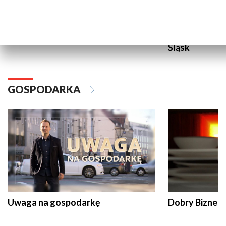
Aqua jesień
Ruszaj z nami
Śląsk
GOSPODARKA
Uwaga na gospodarkę
Dobry Biznes