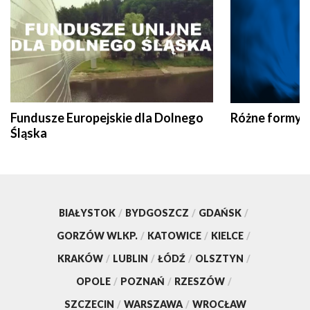
Fundusze Europejskie dla Dolnego
Różne formy t
Śląska
BIAŁYSTOK
/
BYDGOSZCZ
/
GDAŃSK
/
GORZÓW WLKP.
/
KATOWICE
/
KIELCE
/
KRAKÓW
/
LUBLIN
/
ŁÓDŹ
/
OLSZTYN
/
OPOLE
/
POZNAŃ
/
RZESZÓW
/
SZCZECIN
/
WARSZAWA
/
WROCŁAW