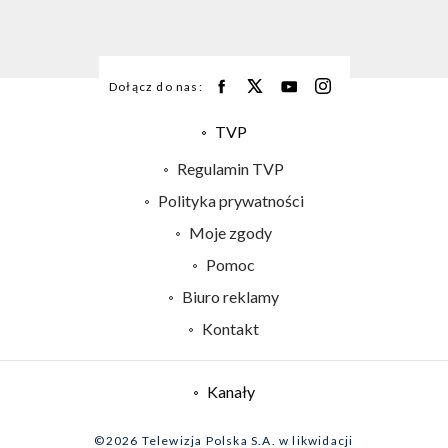
Dołącz do nas:
TVP
Abonament TVP
Regulamin TVP
Emisja w TVP
Polityka prywatności
Centrum informacji TVP
Moje zgody
Naziemna Telewizja Cyfrowa
Pomoc
Sklep TVP
Biuro reklamy
Rada Programowa
Kontakt
System NOS
Informacje o nadawcy
Kanały
Program dla prasy
©2026 Telewizja Polska S.A. w likwidacji