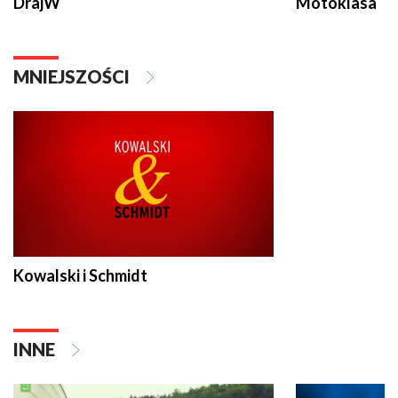
DrajW
Motoklasa
MNIEJSZOŚCI
Kowalski i Schmidt
INNE