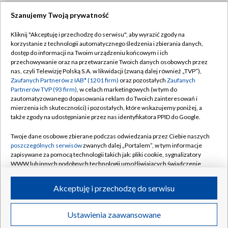
Szanujemy Twoją prywatność
Dołącz do nas:
Kliknij "Akceptuję i przechodzę do serwisu", aby wyrazić zgody na
korzystanie z technologii automatycznego śledzenia i zbierania danych,
TVP
dostęp do informacji na Twoim urządzeniu końcowym i ich
Abonament TVP
przechowywanie oraz na przetwarzanie Twoich danych osobowych przez
Regulamin TVP
nas, czyli Telewizję Polską S.A. w likwidacji (zwaną dalej również „TVP”),
Emisja w TVP
Polityka prywatności
Zaufanych Partnerów z IAB* (1201 firm)
oraz pozostałych
Zaufanych
Partnerów TVP (93 firm)
, w celach marketingowych (w tym do
Centrum informacji TVP
Moje zgody
zautomatyzowanego dopasowania reklam do Twoich zainteresowań i
mierzenia ich skuteczności) i pozostałych, które wskazujemy poniżej, a
Naziemna Telewizja Cyfrowa
Pomoc
także zgody na udostępnianie przez nas identyfikatora PPID do Google.
Sklep TVP
Biuro reklamy
Twoje dane osobowe zbierane podczas odwiedzania przez Ciebie naszych
Rada Programowa
Kontakt
poszczególnych serwisów
zwanych dalej „Portalem”, w tym informacje
zapisywane za pomocą technologii takich jak: pliki cookie, sygnalizatory
System NOS
WWW lub innych podobnych technologii umożliwiających świadczenie
dopasowanych i bezpiecznych usług, personalizację treści oraz reklam,
Informacje o nadawcy
Kanały
udostępnianie funkcji mediów społecznościowych oraz analizowanie
Akceptuję i przechodzę do serwisu
ruchu w Internecie.
Program dla prasy
©2026 Telewizja Polska S.A. w likwidacji
Biuro Reklamy
Twoje dane osobowe zbierane podczas odwiedzania przez Ciebie
Ustawienia zaawansowane
poszczególnych serwisów
na Portalu, takie jak adresy IP, identyfikatory
Ogłoszenie przetargowe