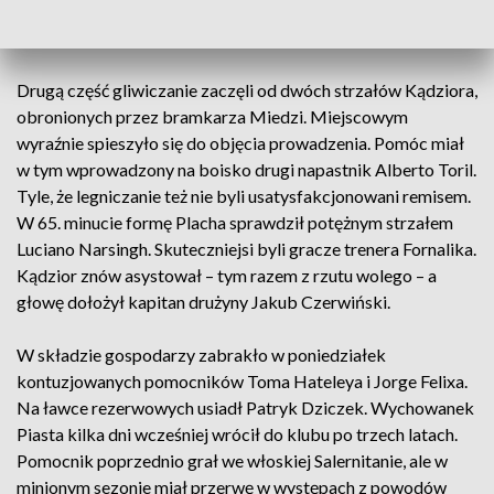
Kądziora z rzutu rożnego najwyżej wyskoczył obrońca
Piasta Constantin Reiner i wyrównał.
Drugą część gliwiczanie zaczęli od dwóch strzałów Kądziora,
obronionych przez bramkarza Miedzi. Miejscowym
wyraźnie spieszyło się do objęcia prowadzenia. Pomóc miał
w tym wprowadzony na boisko drugi napastnik Alberto Toril.
Tyle, że legniczanie też nie byli usatysfakcjonowani remisem.
W 65. minucie formę Placha sprawdził potężnym strzałem
Luciano Narsingh. Skuteczniejsi byli gracze trenera Fornalika.
Kądzior znów asystował – tym razem z rzutu wolego – a
głowę dołożył kapitan drużyny Jakub Czerwiński.
W składzie gospodarzy zabrakło w poniedziałek
kontuzjowanych pomocników Toma Hateleya i Jorge Felixa.
Na ławce rezerwowych usiadł Patryk Dziczek. Wychowanek
Piasta kilka dni wcześniej wrócił do klubu po trzech latach.
Pomocnik poprzednio grał we włoskiej Salernitanie, ale w
minionym sezonie miał przerwę w występach z powodów