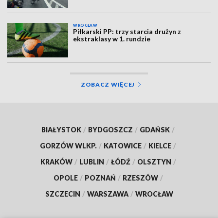
WROCŁAW
Piłkarski PP: trzy starcia drużyn z
ekstraklasy w 1. rundzie
ZOBACZ WIĘCEJ
BIAŁYSTOK
/
BYDGOSZCZ
/
GDAŃSK
/
GORZÓW WLKP.
/
KATOWICE
/
KIELCE
/
KRAKÓW
/
LUBLIN
/
ŁÓDŹ
/
OLSZTYN
/
OPOLE
/
POZNAŃ
/
RZESZÓW
/
SZCZECIN
/
WARSZAWA
/
WROCŁAW