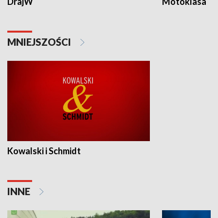
DrajW
Motoklasa
MNIEJSZOŚCI
Kowalski i Schmidt
INNE