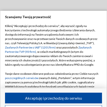
Szanujemy Twoją prywatność
Dołącz do nas:
Kliknij "Akceptuję i przechodzę do serwisu", aby wyrazić zgody na
korzystanie z technologii automatycznego śledzenia i zbierania danych,
TVP
dostęp do informacji na Twoim urządzeniu końcowym i ich
Abonament TVP
przechowywanie oraz na przetwarzanie Twoich danych osobowych przez
Regulamin TVP
nas, czyli Telewizję Polską S.A. w likwidacji (zwaną dalej również „TVP”),
Emisja w TVP
Polityka prywatności
Zaufanych Partnerów z IAB* (1201 firm)
oraz pozostałych
Zaufanych
Partnerów TVP (93 firm)
, w celach marketingowych (w tym do
Centrum informacji TVP
Moje zgody
zautomatyzowanego dopasowania reklam do Twoich zainteresowań i
mierzenia ich skuteczności) i pozostałych, które wskazujemy poniżej, a
Naziemna Telewizja Cyfrowa
Pomoc
także zgody na udostępnianie przez nas identyfikatora PPID do Google.
Sklep TVP
Biuro reklamy
Twoje dane osobowe zbierane podczas odwiedzania przez Ciebie naszych
Rada Programowa
Kontakt
poszczególnych serwisów
zwanych dalej „Portalem”, w tym informacje
zapisywane za pomocą technologii takich jak: pliki cookie, sygnalizatory
System NOS
WWW lub innych podobnych technologii umożliwiających świadczenie
dopasowanych i bezpiecznych usług, personalizację treści oraz reklam,
Informacje o nadawcy
Kanały
udostępnianie funkcji mediów społecznościowych oraz analizowanie
Akceptuję i przechodzę do serwisu
ruchu w Internecie.
Program dla prasy
©2026 Telewizja Polska S.A. w likwidacji