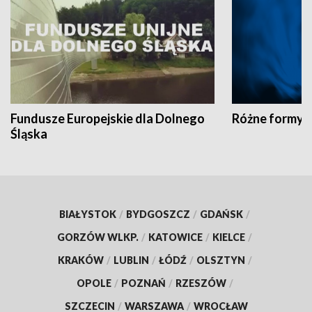
Fundusze Europejskie dla Dolnego
Różne formy t
Śląska
BIAŁYSTOK
/
BYDGOSZCZ
/
GDAŃSK
/
GORZÓW WLKP.
/
KATOWICE
/
KIELCE
/
KRAKÓW
/
LUBLIN
/
ŁÓDŹ
/
OLSZTYN
/
OPOLE
/
POZNAŃ
/
RZESZÓW
/
SZCZECIN
/
WARSZAWA
/
WROCŁAW