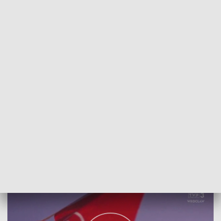
POWRÓT DO
WROCŁAW
TVP REGIONY
Ruszył ostatni nabór do „Mikrograntów”
2022-09-05
Monika Drążewska; magska