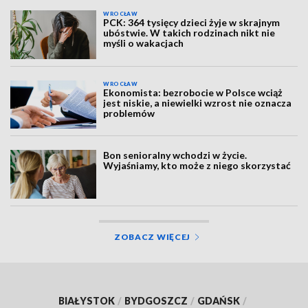
WROCŁAW
PCK: 364 tysięcy dzieci żyje w skrajnym
ubóstwie. W takich rodzinach nikt nie
myśli o wakacjach
WROCŁAW
Ekonomista: bezrobocie w Polsce wciąż
jest niskie, a niewielki wzrost nie oznacza
problemów
Bon senioralny wchodzi w życie.
Wyjaśniamy, kto może z niego skorzystać
ZOBACZ WIĘCEJ
BIAŁYSTOK
/
BYDGOSZCZ
/
GDAŃSK
/