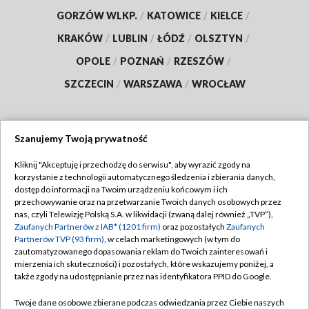
GORZÓW WLKP.
/
KATOWICE
/
KIELCE
/
KRAKÓW
/
LUBLIN
/
ŁÓDŹ
/
OLSZTYN
/
OPOLE
/
POZNAŃ
/
RZESZÓW
/
SZCZECIN
/
WARSZAWA
/
WROCŁAW
Szanujemy Twoją prywatność
Dołącz do nas:
Kliknij "Akceptuję i przechodzę do serwisu", aby wyrazić zgody na
korzystanie z technologii automatycznego śledzenia i zbierania danych,
TVP
dostęp do informacji na Twoim urządzeniu końcowym i ich
Abonament TVP
przechowywanie oraz na przetwarzanie Twoich danych osobowych przez
Regulamin TVP
nas, czyli Telewizję Polską S.A. w likwidacji (zwaną dalej również „TVP”),
Emisja w TVP
Polityka prywatności
Zaufanych Partnerów z IAB* (1201 firm)
oraz pozostałych
Zaufanych
Partnerów TVP (93 firm)
, w celach marketingowych (w tym do
Centrum informacji TVP
Moje zgody
zautomatyzowanego dopasowania reklam do Twoich zainteresowań i
mierzenia ich skuteczności) i pozostałych, które wskazujemy poniżej, a
Naziemna Telewizja Cyfrowa
Pomoc
także zgody na udostępnianie przez nas identyfikatora PPID do Google.
Sklep TVP
Biuro reklamy
Twoje dane osobowe zbierane podczas odwiedzania przez Ciebie naszych