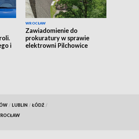
WROCŁAW
Zawiadomienie do
oli.
prokuratury w sprawie
ego i
elektrowni Pilchowice
KÓW
/
LUBLIN
/
ŁÓDŹ
/
ROCŁAW