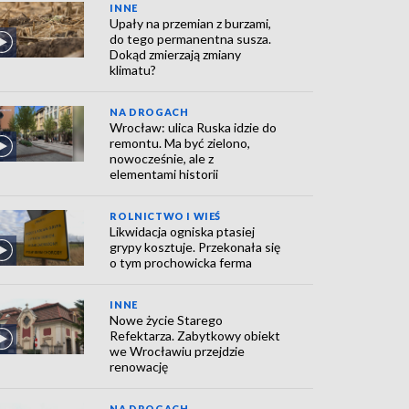
INNE
Upały na przemian z burzami,
do tego permanentna susza.
Dokąd zmierzają zmiany
klimatu?
NA DROGACH
Wrocław: ulica Ruska idzie do
remontu. Ma być zielono,
nowocześnie, ale z
elementami historii
ROLNICTWO I WIEŚ
Likwidacja ogniska ptasiej
grypy kosztuje. Przekonała się
o tym prochowicka ferma
INNE
Nowe życie Starego
Refektarza. Zabytkowy obiekt
we Wrocławiu przejdzie
renowację
NA DROGACH