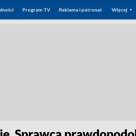
lności
Program TV
Reklama i patronat
Więcej
e. Sprawcą prawdopodob