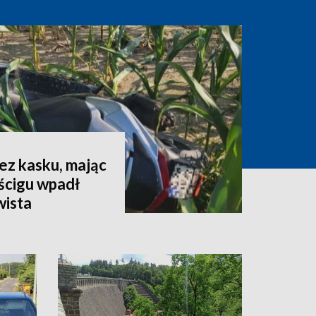
ez kasku, mając
ścigu wpadł
wista