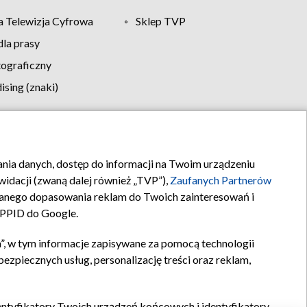
 Telewizja Cyfrowa
Sklep TVP
la prasy
tograficzny
sing (znaki)
klamy
Kontakt
rania danych, dostęp do informacji na Twoim urządzeniu
idacji (zwaną dalej również „TVP”),
Zaufanych Partnerów
anego dopasowania reklam do Twoich zainteresowań i
a PPID do Google.
”, w tym informacje zapisywane za pomocą technologii
zpiecznych usług, personalizację treści oraz reklam,
identyfikatory Twoich urządzeń końcowych i identyfikatory