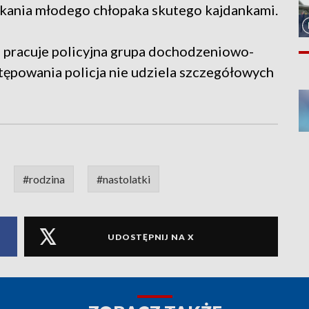
zkania młodego chłopaka skutego kajdankami.
 pracuje policyjna grupa dochodzeniowo-
ępowania policja nie udziela szczegółowych
#rodzina
#nastolatki
UDOSTĘPNIJ NA X