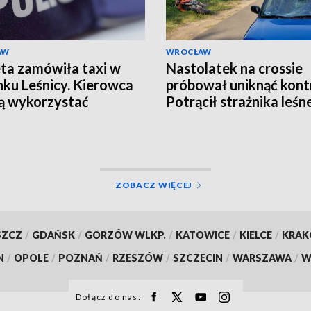
AW
WROCŁAW
ta zamówiła taxi w
Nastolatek na crossie
nku Leśnicy. Kierowca
próbował uniknąć kontr
ją wykorzystać
Potrącił strażnika leśn
uderzył w samochód
ZOBACZ WIĘCEJ
SZCZ
/
GDAŃSK
/
GORZÓW WLKP.
/
KATOWICE
/
KIELCE
/
KRA
N
/
OPOLE
/
POZNAŃ
/
RZESZÓW
/
SZCZECIN
/
WARSZAWA
/
W
Dołącz do nas: