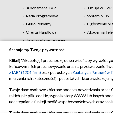
Abonament TVP
Emisja w TVP
Rada Programowa
System NOS
Biuro Reklamy
Ogłoszenie pr
Oferta Handlowa
Akademia Tele
Telegazeta ogłoszenia
Szanujemy Twoją prywatność
Regulamin TVP
Kliknij "Akceptuję i przechodzę do serwisu", aby wyrazić zg
końcowym i ich przechowywanie oraz na przetwarzanie Twoich
z IAB* (1201 firm)
oraz pozostałych
Zaufanych Partnerów T
mierzenia ich skuteczności) i pozostałych, które wskazujemy
Twoje dane osobowe zbierane podczas odwiedzania przez 
takich jak: pliki cookie, sygnalizatory WWW lub innych pod
udostępnianie funkcji mediów społecznościowych oraz anali
Twoje dane osobowe zbierane podczas odwiedzania przez 