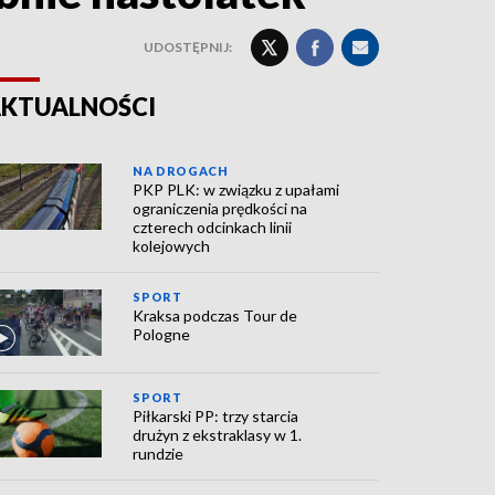
UDOSTĘPNIJ:
KTUALNOŚCI
NA DROGACH
PKP PLK: w związku z upałami
ograniczenia prędkości na
czterech odcinkach linii
kolejowych
SPORT
Kraksa podczas Tour de
Pologne
SPORT
Piłkarski PP: trzy starcia
drużyn z ekstraklasy w 1.
rundzie