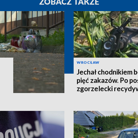
ZOBACZ TAKŻE
WROCŁAW
Jechał chodnikiem b
pięć zakazów. Po po
zgorzelecki recydy