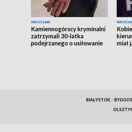
WROCŁAW
WROCŁ
Kamiennogórscy kryminalni
Kobie
zatrzymali 30-latka
kieru
podejrzanego o usiłowanie
miał 
zabójstwa
BIAŁYSTOK
/
BYDGO
OLSZTY