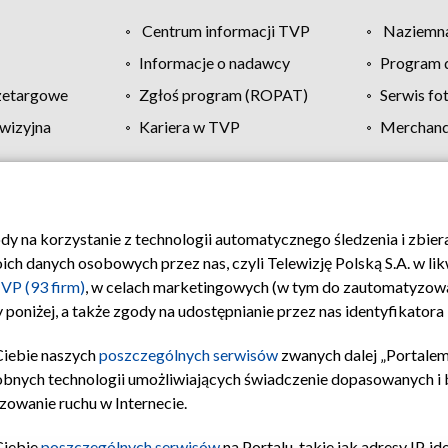
Centrum informacji TVP
Naziemna
Informacje o nadawcy
Program d
zetargowe
Zgłoś program (ROPAT)
Serwis fo
wizyjna
Kariera w TVP
Merchandi
Polityka prywatności
Moje zgody
Pomoc
Biuro re
ody na korzystanie z technologii automatycznego śledzenia i zbie
 danych osobowych przez nas, czyli Telewizję Polską S.A. w likw
VP (93 firm)
, w celach marketingowych (w tym do zautomatyzow
 poniżej, a także zgody na udostępnianie przez nas identyfikator
Ciebie naszych
poszczególnych serwisów
zwanych dalej „Portalem
obnych technologii umożliwiających świadczenie dopasowanych i be
zowanie ruchu w Internecie.
Ciebie
poszczególnych serwisów
na Portalu, takie jak adresy IP, 