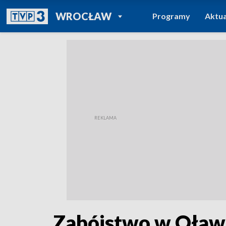
POWRÓT DO
WROCŁAW
Programy
Aktua
TVP REGIONY
Zabójstwo w Oławi