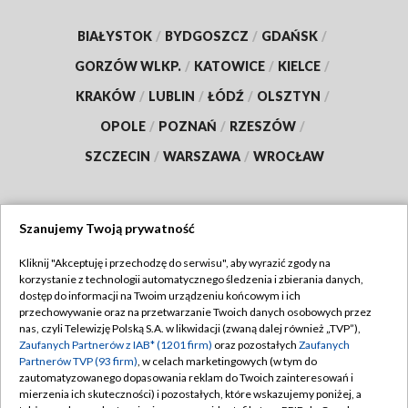
BIAŁYSTOK
/
BYDGOSZCZ
/
GDAŃSK
/
GORZÓW WLKP.
/
KATOWICE
/
KIELCE
/
KRAKÓW
/
LUBLIN
/
ŁÓDŹ
/
OLSZTYN
/
OPOLE
/
POZNAŃ
/
RZESZÓW
/
SZCZECIN
/
WARSZAWA
/
WROCŁAW
Szanujemy Twoją prywatność
Dołącz do nas:
Kliknij "Akceptuję i przechodzę do serwisu", aby wyrazić zgody na
korzystanie z technologii automatycznego śledzenia i zbierania danych,
TVP
dostęp do informacji na Twoim urządzeniu końcowym i ich
Abonament TVP
przechowywanie oraz na przetwarzanie Twoich danych osobowych przez
Regulamin TVP
nas, czyli Telewizję Polską S.A. w likwidacji (zwaną dalej również „TVP”),
Emisja w TVP
Polityka prywatności
Zaufanych Partnerów z IAB* (1201 firm)
oraz pozostałych
Zaufanych
Partnerów TVP (93 firm)
, w celach marketingowych (w tym do
Centrum informacji TVP
Moje zgody
zautomatyzowanego dopasowania reklam do Twoich zainteresowań i
mierzenia ich skuteczności) i pozostałych, które wskazujemy poniżej, a
Naziemna Telewizja Cyfrowa
Pomoc