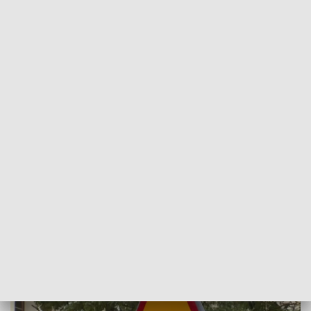
POWRÓT DO
WROCŁAW
TVP REGIONY
Policja rozpoczęła akcję „Bezpieczna
droga do szkoły”
2022-09-02
Patryk Głażewski; magska