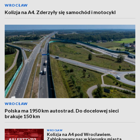
WROCŁAW
Kolizja na A4. Zderzyły się samochód i motocykl
WROCŁAW
Polska ma 1950 km autostrad. Do docelowej sieci
brakuje 150 km
WROCŁAW
Kolizja na A4 pod Wrocławiem.
Zablokowany pas w kierunku miasta