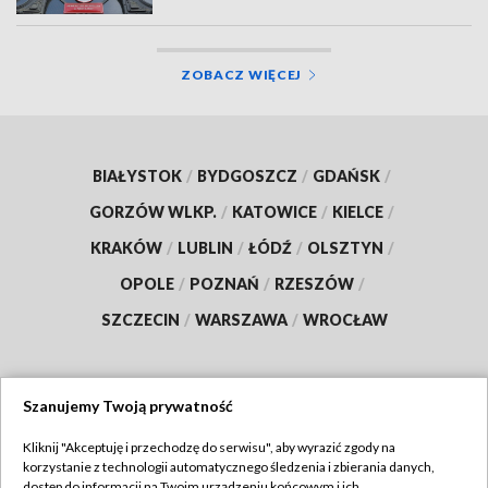
ZOBACZ WIĘCEJ
BIAŁYSTOK
/
BYDGOSZCZ
/
GDAŃSK
/
GORZÓW WLKP.
/
KATOWICE
/
KIELCE
/
KRAKÓW
/
LUBLIN
/
ŁÓDŹ
/
OLSZTYN
/
OPOLE
/
POZNAŃ
/
RZESZÓW
/
SZCZECIN
/
WARSZAWA
/
WROCŁAW
Szanujemy Twoją prywatność
Dołącz do nas:
Kliknij "Akceptuję i przechodzę do serwisu", aby wyrazić zgody na
korzystanie z technologii automatycznego śledzenia i zbierania danych,
TVP
dostęp do informacji na Twoim urządzeniu końcowym i ich