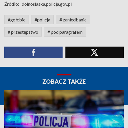
Źródło:
dolnoslaska.policja.gov.pl
#gołębie
#policja
# zaniedbanie
# przestępstwo
# pod paragrafem
ZOBACZ TAKŻE