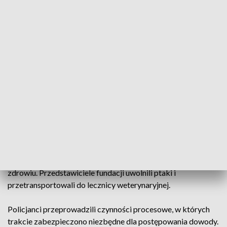
Podejmując czynności na terenie ogródków działkowych
policjanci, niemal po zapachu, dotarli do działki, na której
znajdowała się altana z wolierą dla ptaków. Wewnątrz
zamkniętego pomieszczenia znajdowały się 24 gołębie, w
tym 4 pisklęta. Ptaki były bardzo brudne, zaniedbane i
siedziały w kałużach z odchodami i błotem. Na półkach oraz
meblach znajdowała się gruba warstwa odchodów i brudu, a
wkoło zabudowania unosił się intensywny fetor. Właściciel
gołębi oświadczył funkcjonariuszom, że od około 2 lat nie
wypuszczał ptaków poza wolierę.
Obecny na miejscu Prezes Fundacji niezwłocznie podjął
decyzję o zabezpieczeniu ptaków w trybie interwencyjnym
ze względu na stan zagrażający bezpośrednio ich życiu i
zdrowiu. Przedstawiciele fundacji uwolnili ptaki i
przetransportowali do lecznicy weterynaryjnej.
Policjanci przeprowadzili czynności procesowe, w których
trakcie zabezpieczono niezbędne dla postępowania dowody.