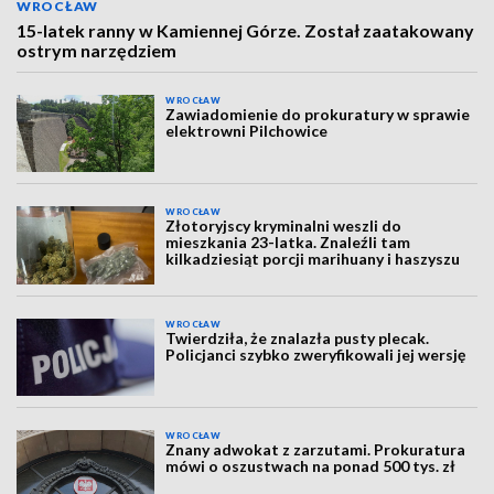
WROCŁAW
15-latek ranny w Kamiennej Górze. Został zaatakowany
ostrym narzędziem
WROCŁAW
Zawiadomienie do prokuratury w sprawie
elektrowni Pilchowice
WROCŁAW
Złotoryjscy kryminalni weszli do
mieszkania 23-latka. Znaleźli tam
kilkadziesiąt porcji marihuany i haszyszu
WROCŁAW
Twierdziła, że znalazła pusty plecak.
Policjanci szybko zweryfikowali jej wersję
WROCŁAW
Znany adwokat z zarzutami. Prokuratura
mówi o oszustwach na ponad 500 tys. zł