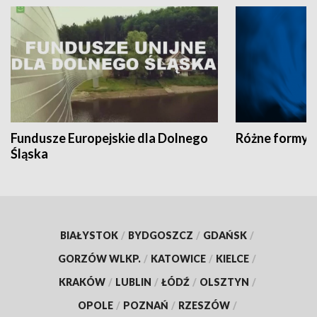
Fundusze Europejskie dla Dolnego
Różne formy t
Śląska
BIAŁYSTOK
/
BYDGOSZCZ
/
GDAŃSK
/
GORZÓW WLKP.
/
KATOWICE
/
KIELCE
/
KRAKÓW
/
LUBLIN
/
ŁÓDŹ
/
OLSZTYN
/
OPOLE
/
POZNAŃ
/
RZESZÓW
/