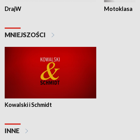
DrajW
Motoklasa
MNIEJSZOŚCI
Kowalski i Schmidt
INNE