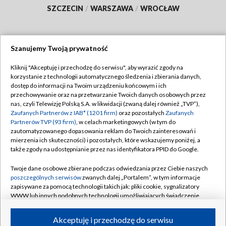
SZCZECIN
/
WARSZAWA
/
WROCŁAW
Szanujemy Twoją prywatność
Dołącz do nas:
Kliknij "Akceptuję i przechodzę do serwisu", aby wyrazić zgody na
korzystanie z technologii automatycznego śledzenia i zbierania danych,
TVP
dostęp do informacji na Twoim urządzeniu końcowym i ich
Abonament TVP
przechowywanie oraz na przetwarzanie Twoich danych osobowych przez
Regulamin TVP
nas, czyli Telewizję Polską S.A. w likwidacji (zwaną dalej również „TVP”),
Emisja w TVP
Polityka prywatności
Zaufanych Partnerów z IAB* (1201 firm)
oraz pozostałych
Zaufanych
Partnerów TVP (93 firm)
, w celach marketingowych (w tym do
Centrum informacji TVP
Moje zgody
zautomatyzowanego dopasowania reklam do Twoich zainteresowań i
mierzenia ich skuteczności) i pozostałych, które wskazujemy poniżej, a
Naziemna Telewizja Cyfrowa
Pomoc
także zgody na udostępnianie przez nas identyfikatora PPID do Google.
Sklep TVP
Biuro reklamy
Twoje dane osobowe zbierane podczas odwiedzania przez Ciebie naszych
Rada Programowa
Kontakt
poszczególnych serwisów
zwanych dalej „Portalem”, w tym informacje
zapisywane za pomocą technologii takich jak: pliki cookie, sygnalizatory
System NOS
WWW lub innych podobnych technologii umożliwiających świadczenie
dopasowanych i bezpiecznych usług, personalizację treści oraz reklam,
Informacje o nadawcy
Kanały
udostępnianie funkcji mediów społecznościowych oraz analizowanie
Akceptuję i przechodzę do serwisu
ruchu w Internecie.
Program dla prasy