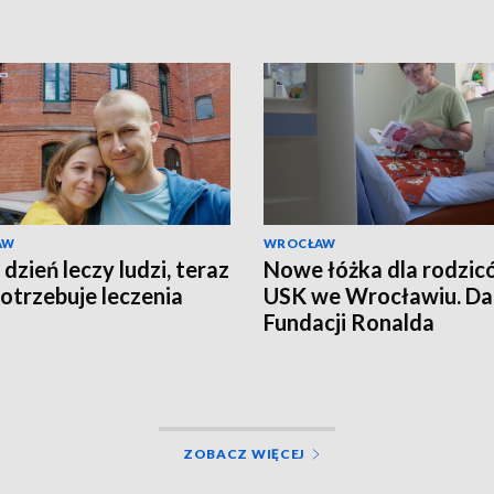
AW
WROCŁAW
dzień leczy ludzi, teraz
Nowe łóżka dla rodzi
otrzebuje leczenia
USK we Wrocławiu. Da
Fundacji Ronalda
McDonalda
ZOBACZ WIĘCEJ