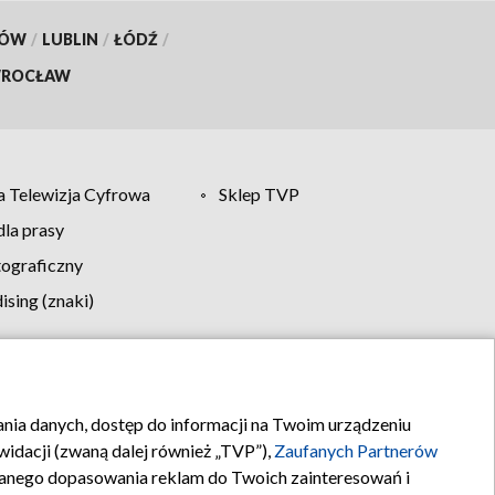
KÓW
/
LUBLIN
/
ŁÓDŹ
/
ROCŁAW
 Telewizja Cyfrowa
Sklep TVP
la prasy
tograficzny
sing (znaki)
klamy
Kontakt
rania danych, dostęp do informacji na Twoim urządzeniu
idacji (zwaną dalej również „TVP”),
Zaufanych Partnerów
anego dopasowania reklam do Twoich zainteresowań i