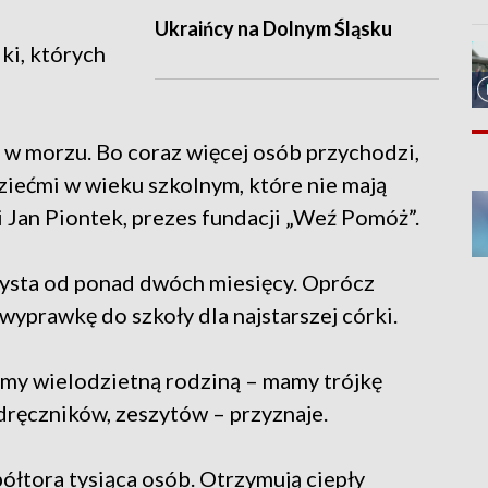
Ukraińcy na Dolnym Śląsku
iki, których
a w morzu. Bo coraz więcej osób przychodzi,
dziećmi w wieku szkolnym, które nie mają
 Jan Piontek, prezes fundacji „Weź Pomóż”.
zysta od ponad dwóch miesięcy. Oprócz
yprawkę do szkoły dla najstarszej córki.
śmy wielodzietną rodziną – mamy trójkę
dręczników, zeszytów – przyznaje.
ółtora tysiąca osób. Otrzymują ciepły