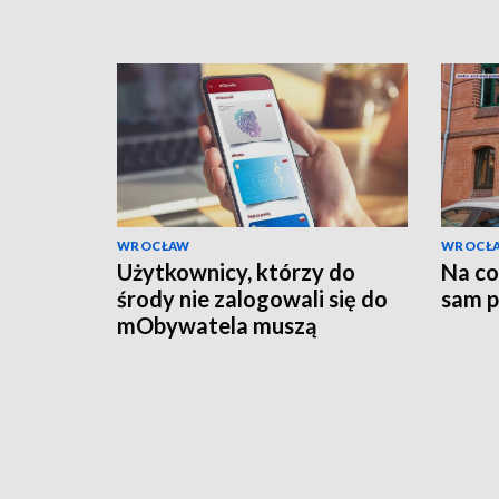
WROCŁAW
WROCŁ
Użytkownicy, którzy do
Na co 
środy nie zalogowali się do
sam p
mObywatela muszą
przywrócić ważność
dokumentów