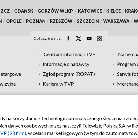
SZCZ
/
GDAŃSK
/
GORZÓW WLKP.
/
KATOWICE
/
KIELCE
/
KRA
N
/
OPOLE
/
POZNAŃ
/
RZESZÓW
/
SZCZECIN
/
WARSZAWA
/
W
Dołącz do nas:
Centrum informacji TVP
Naziemna
Informacje o nadawcy
Program d
zetargowe
Zgłoś program (ROPAT)
Serwis fo
wizyjna
Kariera w TVP
Merchandi
Polityka prywatności
Moje zgody
Pomoc
Biuro re
ody na korzystanie z technologii automatycznego śledzenia i zbie
 danych osobowych przez nas, czyli Telewizję Polską S.A. w likw
VP (93 firm)
, w celach marketingowych (w tym do zautomatyzow