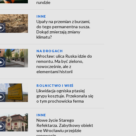
rundzie
INNE
Upały na przemian z burzami,
do tego permanentna susza.
Dokąd zmierzają zmiany
klimatu?
NA DROGACH
Wrocław: ulica Ruska idzie do
remontu. Ma być zielono,
nowocześnie, ale z
elementami historii
ROLNICTWO I WIEŚ
Likwidacja ogniska ptasiej
grypy kosztuje. Przekonała się
o tym prochowicka ferma
INNE
Nowe życie Starego
Refektarza. Zabytkowy obiekt
we Wrocławiu przejdzie
renowację