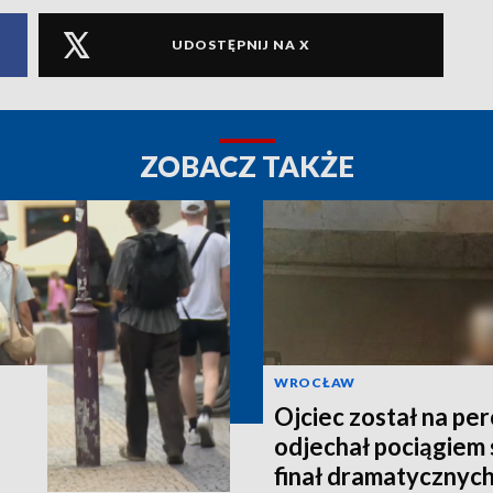
UDOSTĘPNIJ NA X
ZOBACZ TAKŻE
WROCŁAW
Ojciec został na per
odjechał pociągiem 
finał dramatycznych