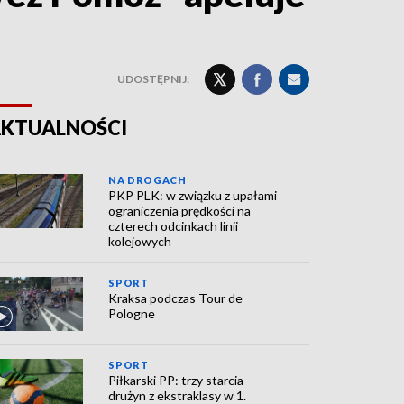
UDOSTĘPNIJ:
KTUALNOŚCI
NA DROGACH
PKP PLK: w związku z upałami
ograniczenia prędkości na
czterech odcinkach linii
kolejowych
SPORT
Kraksa podczas Tour de
Pologne
SPORT
Piłkarski PP: trzy starcia
drużyn z ekstraklasy w 1.