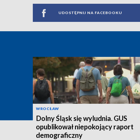
UDOSTĘPNIJ NA FACEBOOKU
WROCŁAW
Dolny Śląsk się wyludnia. GUS
opublikował niepokojący raport
demograficzny