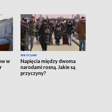
WROCŁAW
ców w
Napięcia między dwoma
r
narodami rosną. Jakie są
przyczyny?