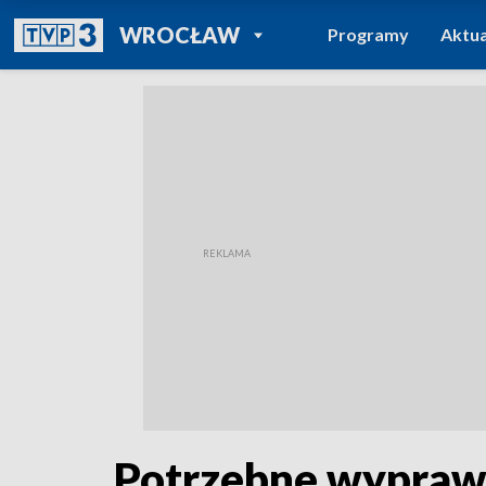
POWRÓT DO
WROCŁAW
Programy
Aktua
TVP REGIONY
Potrzebne wyprawk