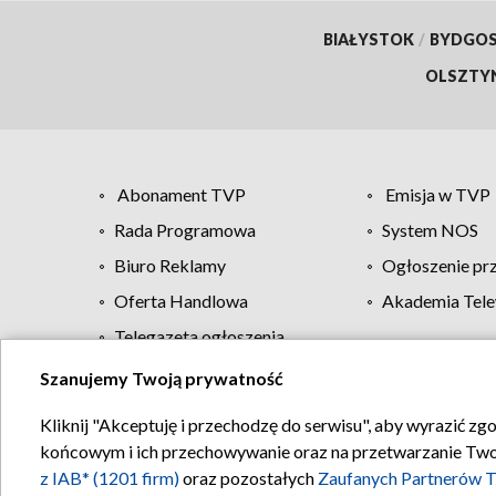
BIAŁYSTOK
/
BYDGO
OLSZTY
Abonament TVP
Emisja w TVP
Rada Programowa
System NOS
Biuro Reklamy
Ogłoszenie pr
Oferta Handlowa
Akademia Tele
Telegazeta ogłoszenia
Szanujemy Twoją prywatność
Regulamin TVP
Kliknij "Akceptuję i przechodzę do serwisu", aby wyrazić zg
końcowym i ich przechowywanie oraz na przetwarzanie Twoich
z IAB* (1201 firm)
oraz pozostałych
Zaufanych Partnerów T