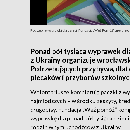
Potrzebne wyprawki dla dzieci. Fundacja „Weź Pomóż” apeluje 
Ponad pół tysiąca wyprawek dla
z Ukrainy organizuje wrocławs
Potrzebujących przybywa, dlate
plecaków i przyborów szkolnyc
Wolontariusze kompletują paczki z w
najmłodszych – w środku zeszyty, kredk
długopisy. Fundacja „Weź pomóż” kom
wyprawkę dla ponad pół tysiąca dzieci
rodzin w tym uchodźców z Ukrainy.