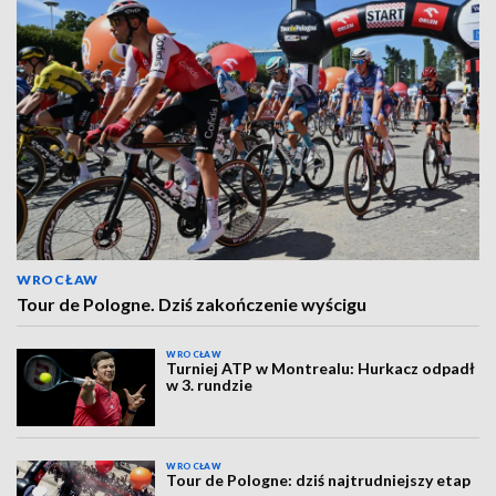
WROCŁAW
Tour de Pologne. Dziś zakończenie wyścigu
WROCŁAW
Turniej ATP w Montrealu: Hurkacz odpadł
w 3. rundzie
WROCŁAW
Tour de Pologne: dziś najtrudniejszy etap