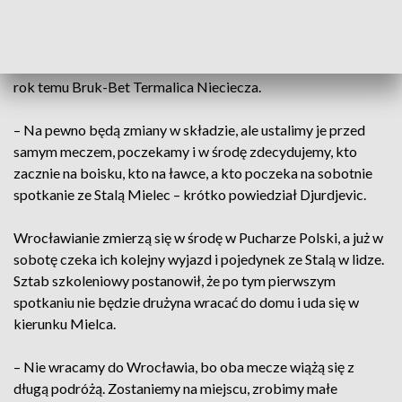
przerwać fatalną passę spotkań w Pucharze Polski. Ostatni
raz wrocławianie przeszli pierwszą rundę w sezonie 2018/19,
a później drogę do finału kończyli po jednym meczu.
Rywalami nie do przejścia były: Widzew Łódź, ŁKS Łódź, a
rok temu Bruk-Bet Termalica Nieciecza.
– Na pewno będą zmiany w składzie, ale ustalimy je przed
samym meczem, poczekamy i w środę zdecydujemy, kto
zacznie na boisku, kto na ławce, a kto poczeka na sobotnie
spotkanie ze Stalą Mielec – krótko powiedział Djurdjevic.
Wrocławianie zmierzą się w środę w Pucharze Polski, a już w
sobotę czeka ich kolejny wyjazd i pojedynek ze Stalą w lidze.
Sztab szkoleniowy postanowił, że po tym pierwszym
spotkaniu nie będzie drużyna wracać do domu i uda się w
kierunku Mielca.
– Nie wracamy do Wrocławia, bo oba mecze wiążą się z
długą podróżą. Zostaniemy na miejscu, zrobimy małe