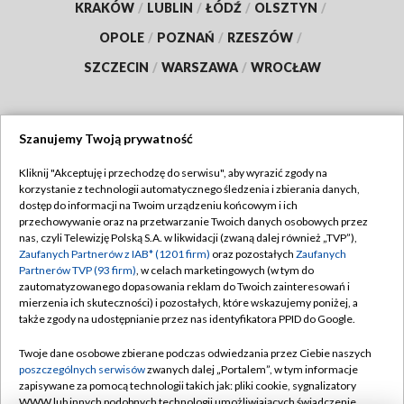
KRAKÓW
/
LUBLIN
/
ŁÓDŹ
/
OLSZTYN
/
OPOLE
/
POZNAŃ
/
RZESZÓW
/
SZCZECIN
/
WARSZAWA
/
WROCŁAW
Szanujemy Twoją prywatność
Dołącz do nas:
Kliknij "Akceptuję i przechodzę do serwisu", aby wyrazić zgody na
korzystanie z technologii automatycznego śledzenia i zbierania danych,
TVP
dostęp do informacji na Twoim urządzeniu końcowym i ich
Abonament TVP
przechowywanie oraz na przetwarzanie Twoich danych osobowych przez
Regulamin TVP
nas, czyli Telewizję Polską S.A. w likwidacji (zwaną dalej również „TVP”),
Emisja w TVP
Polityka prywatności
Zaufanych Partnerów z IAB* (1201 firm)
oraz pozostałych
Zaufanych
Partnerów TVP (93 firm)
, w celach marketingowych (w tym do
Centrum informacji TVP
Moje zgody
zautomatyzowanego dopasowania reklam do Twoich zainteresowań i
mierzenia ich skuteczności) i pozostałych, które wskazujemy poniżej, a
Naziemna Telewizja Cyfrowa
Pomoc
także zgody na udostępnianie przez nas identyfikatora PPID do Google.
Sklep TVP
Biuro reklamy
Twoje dane osobowe zbierane podczas odwiedzania przez Ciebie naszych
Rada Programowa
Kontakt
poszczególnych serwisów
zwanych dalej „Portalem”, w tym informacje
zapisywane za pomocą technologii takich jak: pliki cookie, sygnalizatory
System NOS
WWW lub innych podobnych technologii umożliwiających świadczenie