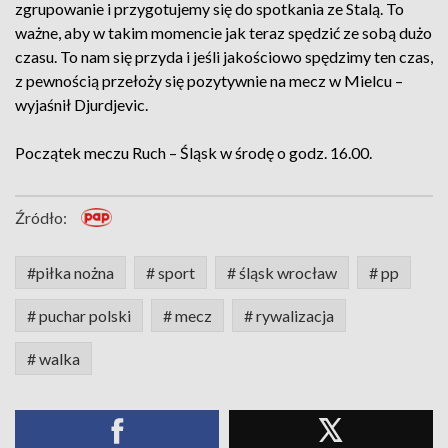
zgrupowanie i przygotujemy się do spotkania ze Stalą. To
ważne, aby w takim momencie jak teraz spędzić ze sobą dużo
czasu. To nam się przyda i jeśli jakościowo spędzimy ten czas,
z pewnością przełoży się pozytywnie na mecz w Mielcu –
wyjaśnił Djurdjevic.
Początek meczu Ruch – Śląsk w środę o godz. 16.00.
Źródło:
#piłka nożna
# sport
# śląsk wrocław
# pp
# puchar polski
# mecz
# rywalizacja
# walka