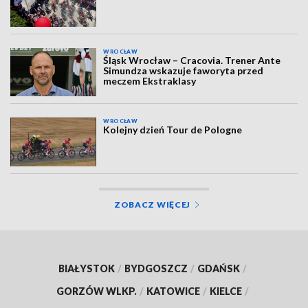
WROCŁAW
Śląsk Wrocław – Cracovia. Trener Ante
Simundza wskazuje faworyta przed
meczem Ekstraklasy
WROCŁAW
Kolejny dzień Tour de Pologne
ZOBACZ WIĘCEJ
BIAŁYSTOK
/
BYDGOSZCZ
/
GDAŃSK
/
GORZÓW WLKP.
/
KATOWICE
/
KIELCE
/