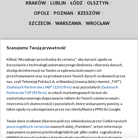
KRAKÓW
/
LUBLIN
/
ŁÓDŹ
/
OLSZTYN
/
OPOLE
/
POZNAŃ
/
RZESZÓW
/
SZCZECIN
/
WARSZAWA
/
WROCŁAW
Szanujemy Twoją prywatność
Dołącz do nas:
Kliknij "Akceptuję i przechodzę do serwisu", aby wyrazić zgody na
korzystanie z technologii automatycznego śledzenia i zbierania danych,
TVP
dostęp do informacji na Twoim urządzeniu końcowym i ich
Abonament TVP
przechowywanie oraz na przetwarzanie Twoich danych osobowych przez
Regulamin TVP
nas, czyli Telewizję Polską S.A. w likwidacji (zwaną dalej również „TVP”),
Emisja w TVP
Polityka prywatności
Zaufanych Partnerów z IAB* (1201 firm)
oraz pozostałych
Zaufanych
Partnerów TVP (93 firm)
, w celach marketingowych (w tym do
Centrum informacji TVP
Moje zgody
zautomatyzowanego dopasowania reklam do Twoich zainteresowań i
mierzenia ich skuteczności) i pozostałych, które wskazujemy poniżej, a
Naziemna Telewizja Cyfrowa
Pomoc
także zgody na udostępnianie przez nas identyfikatora PPID do Google.
Sklep TVP
Biuro reklamy
Twoje dane osobowe zbierane podczas odwiedzania przez Ciebie naszych
Rada Programowa
Kontakt
poszczególnych serwisów
zwanych dalej „Portalem”, w tym informacje
zapisywane za pomocą technologii takich jak: pliki cookie, sygnalizatory
System NOS
WWW lub innych podobnych technologii umożliwiających świadczenie