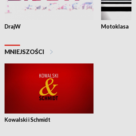
DrajW
Motoklasa
MNIEJSZOŚCI
Kowalski i Schmidt