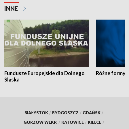
INNE
Fundusze Europejskie dla Dolnego
Różne formy t
Śląska
BIAŁYSTOK
/
BYDGOSZCZ
/
GDAŃSK
/
GORZÓW WLKP.
/
KATOWICE
/
KIELCE
/