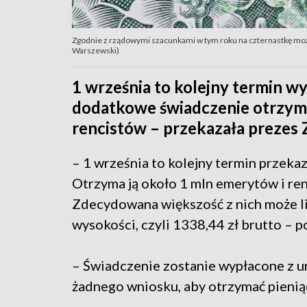
Zgodnie z rządowymi szacunkami w tym roku na czternastkę może
Warszewski)
1 września to kolejny termin w
dodatkowe świadczenie otrzyma
rencistów – przekazała prezes 
– 1 września to kolejny termin przek
Otrzyma ją około 1 mln emerytów i ren
Zdecydowana większość z nich może li
wysokości, czyli 1338,44 zł brutto – p
– Świadczenie zostanie wypłacone z ur
żadnego wniosku, aby otrzymać pienią