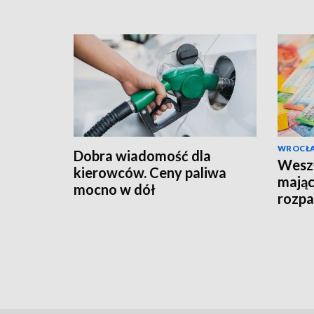
WROCŁ
Dobra wiadomość dla
Weszł
kierowców. Ceny paliwa
mając
mocno w dół
rozpa
fran