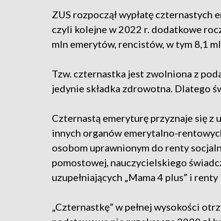
ZUS rozpoczął wypłatę czternastych e
czyli kolejne w 2022 r. dodatkowe roc
mln emerytów, rencistów, w tym 8,1 ml
Tzw. czternastka jest zwolniona z po
jedynie składka zdrowotna. Dlatego św
Czternastą emeryturę przyznaje się z
innych organów emerytalno-rentowych
osobom uprawnionym do renty socjalne
pomostowej, nauczycielskiego świadc
uzupełniających „Mama 4 plus” i renty 
„Czternastkę” w pełnej wysokości otrz