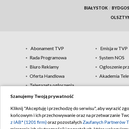
BIAŁYSTOK
/
BYDGO
OLSZTY
Abonament TVP
Emisja w TVP
Rada Programowa
System NOS
Biuro Reklamy
Ogłoszenie pr
Oferta Handlowa
Akademia Tele
Telegazeta ogłoszenia
Szanujemy Twoją prywatność
Regulamin TVP
Kliknij "Akceptuję i przechodzę do serwisu", aby wyrazić zg
końcowym i ich przechowywanie oraz na przetwarzanie Twoich
z IAB* (1201 firm)
oraz pozostałych
Zaufanych Partnerów T
mierzenia ich skuteczności) i pozostałych, które wskazujemy