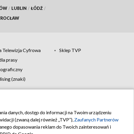
KÓW
/
LUBLIN
/
ŁÓDŹ
/
ROCŁAW
 Telewizja Cyfrowa
Sklep TVP
la prasy
tograficzny
sing (znaki)
klamy
Kontakt
rania danych, dostęp do informacji na Twoim urządzeniu
idacji (zwaną dalej również „TVP”),
Zaufanych Partnerów
anego dopasowania reklam do Twoich zainteresowań i
a PPID do Google.