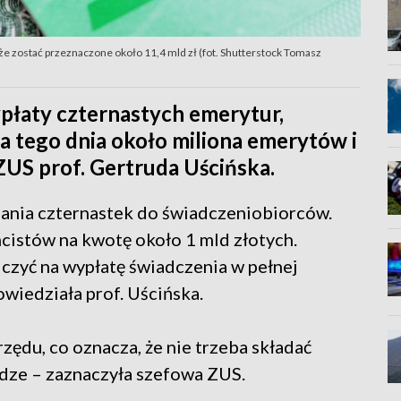
 zostać przeznaczone około 11,4 mld zł (fot. Shutterstock Tomasz
ypłaty czternastych emerytur,
 tego dnia około miliona emerytów i
ZUS prof. Gertruda Uścińska.
azania czternastek do świadczeniobiorców.
cistów na kwotę około 1 mld złotych.
czyć na wypłatę świadczenia w pełnej
owiedziała prof. Uścińska.
zędu, co oznacza, że nie trzeba składać
dze – zaznaczyła szefowa ZUS.