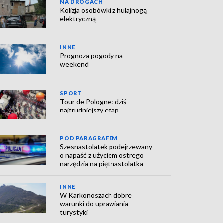
NA DROGACH
Kolizja osobówki z hulajnogą
elektryczną
INNE
Prognoza pogody na
weekend
SPORT
Tour de Pologne: dziś
najtrudniejszy etap
POD PARAGRAFEM
Szesnastolatek podejrzewany
o napaść z użyciem ostrego
narzędzia na piętnastolatka
INNE
W Karkonoszach dobre
warunki do uprawiania
turystyki