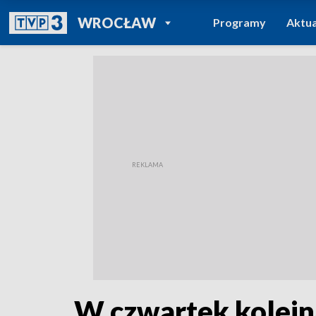
POWRÓT DO
WROCŁAW
Programy
Aktua
TVP REGIONY
W czwartek kolejn