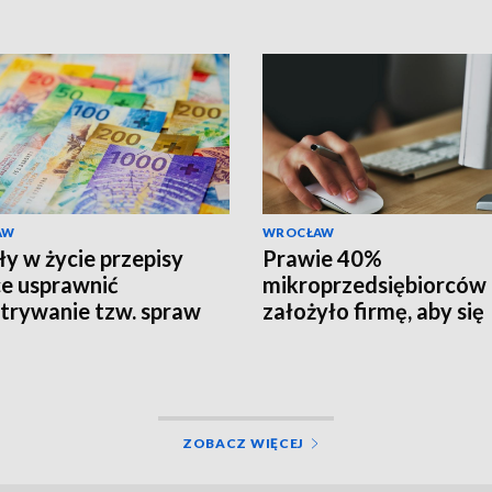
AW
WROCŁAW
y w życie przepisy
Prawie 40%
e usprawnić
mikroprzedsiębiorców
trywanie tzw. spraw
założyło firmę, aby się
kowych
uniezależnić
ZOBACZ WIĘCEJ