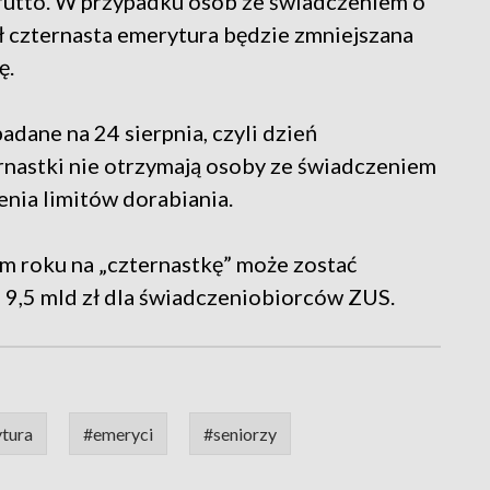
rutto. W przypadku osób ze świadczeniem o
ł czternasta emerytura będzie zmniejszana
ę.
dane na 24 sierpnia, czyli dzień
rnastki nie otrzymają osoby ze świadczeniem
nia limitów dorabiania.
m roku na „czternastkę” może zostać
 9,5 mld zł dla świadczeniobiorców ZUS.
ytura
#emeryci
#seniorzy