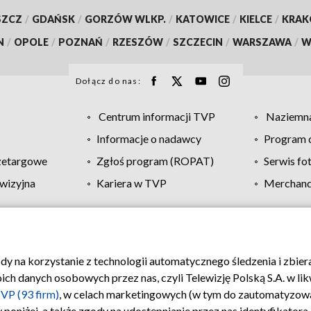
SZCZ
/
GDAŃSK
/
GORZÓW WLKP.
/
KATOWICE
/
KIELCE
/
KRA
N
/
OPOLE
/
POZNAŃ
/
RZESZÓW
/
SZCZECIN
/
WARSZAWA
/
W
Dołącz do nas:
Centrum informacji TVP
Naziemna
Informacje o nadawcy
Program d
zetargowe
Zgłoś program (ROPAT)
Serwis fo
wizyjna
Kariera w TVP
Merchandi
Polityka prywatności
Moje zgody
Pomoc
Biuro re
ody na korzystanie z technologii automatycznego śledzenia i zbie
 danych osobowych przez nas, czyli Telewizję Polską S.A. w likw
VP (93 firm)
, w celach marketingowych (w tym do zautomatyzow
 poniżej, a także zgody na udostępnianie przez nas identyfikator