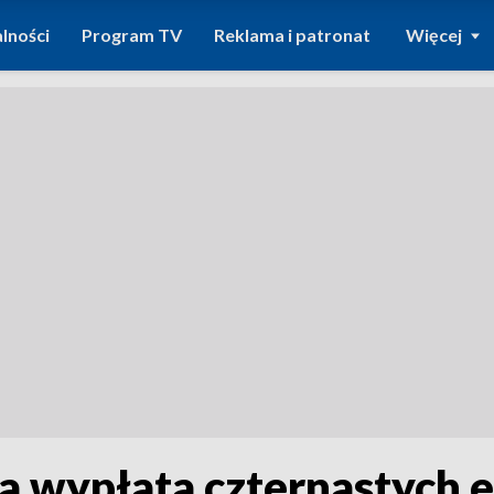
lności
Program TV
Reklama i patronat
Więcej
a wypłata czternastych 