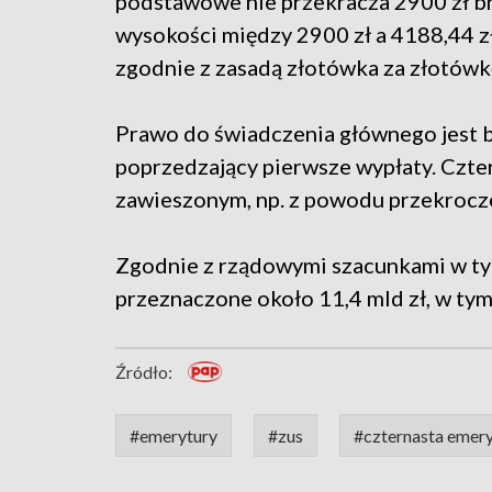
podstawowe nie przekracza 2900 zł b
wysokości między 2900 zł a 4188,44 z
zgodnie z zasadą złotówka za złotówk
Prawo do świadczenia głównego jest ba
poprzedzający pierwsze wypłaty. Czte
zawieszonym, np. z powodu przekrocze
Zgodnie z rządowymi szacunkami w ty
przeznaczone około 11,4 mld zł, w tym
Źródło:
#emerytury
#zus
#czternasta emer