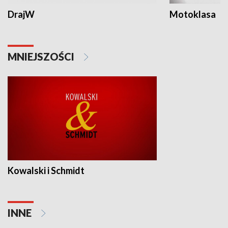
DrajW
Motoklasa
MNIEJSZOŚCI
Kowalski i Schmidt
INNE