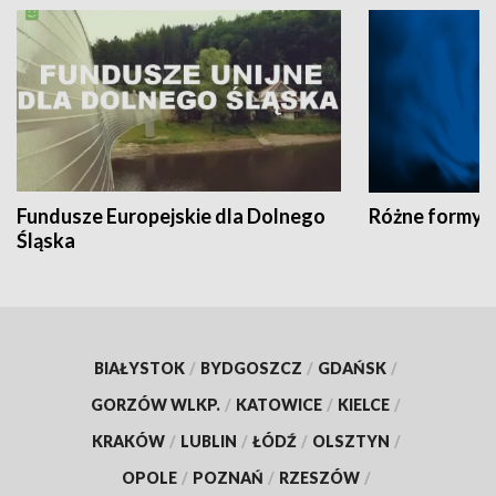
Fundusze Europejskie dla Dolnego
Różne formy t
Śląska
BIAŁYSTOK
/
BYDGOSZCZ
/
GDAŃSK
/
GORZÓW WLKP.
/
KATOWICE
/
KIELCE
/
KRAKÓW
/
LUBLIN
/
ŁÓDŹ
/
OLSZTYN
/
OPOLE
/
POZNAŃ
/
RZESZÓW
/