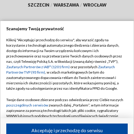
SZCZECIN
/
WARSZAWA
/
WROCŁAW
Szanujemy Twoją prywatność
Dołącz do nas:
Kliknij "Akceptuję i przechodzę do serwisu", aby wyrazić zgody na
korzystanie z technologii automatycznego śledzenia i zbierania danych,
TVP
dostęp do informacji na Twoim urządzeniu końcowym i ich
Abonament TVP
przechowywanie oraz na przetwarzanie Twoich danych osobowych przez
Regulamin TVP
nas, czyli Telewizję Polską S.A. w likwidacji (zwaną dalej również „TVP”),
Emisja w TVP
Polityka prywatności
Zaufanych Partnerów z IAB* (1201 firm)
oraz pozostałych
Zaufanych
Partnerów TVP (93 firm)
, w celach marketingowych (w tym do
Centrum informacji TVP
Moje zgody
zautomatyzowanego dopasowania reklam do Twoich zainteresowań i
mierzenia ich skuteczności) i pozostałych, które wskazujemy poniżej, a
Naziemna Telewizja Cyfrowa
Pomoc
także zgody na udostępnianie przez nas identyfikatora PPID do Google.
Sklep TVP
Biuro reklamy
Twoje dane osobowe zbierane podczas odwiedzania przez Ciebie naszych
Rada Programowa
Kontakt
poszczególnych serwisów
zwanych dalej „Portalem”, w tym informacje
zapisywane za pomocą technologii takich jak: pliki cookie, sygnalizatory
System NOS
WWW lub innych podobnych technologii umożliwiających świadczenie
dopasowanych i bezpiecznych usług, personalizację treści oraz reklam,
Informacje o nadawcy
Kanały
udostępnianie funkcji mediów społecznościowych oraz analizowanie
Akceptuję i przechodzę do serwisu
ruchu w Internecie.
Program dla prasy