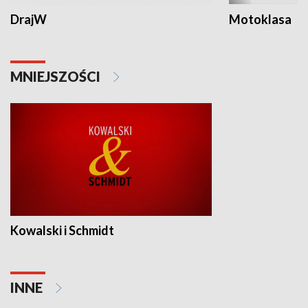
DrajW
Motoklasa
MNIEJSZOŚCI
Kowalski i Schmidt
INNE