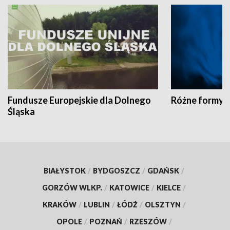
Fundusze Europejskie dla Dolnego
Różne formy t
Śląska
BIAŁYSTOK
/
BYDGOSZCZ
/
GDAŃSK
/
GORZÓW WLKP.
/
KATOWICE
/
KIELCE
/
KRAKÓW
/
LUBLIN
/
ŁÓDŹ
/
OLSZTYN
/
OPOLE
/
POZNAŃ
/
RZESZÓW
/