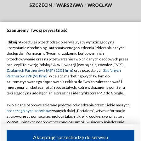
SZCZECIN
/
WARSZAWA
/
WROCŁAW
Szanujemy Twoją prywatność
Dołącz do nas:
Kliknij "Akceptuję i przechodzę do serwisu", aby wyrazić zgody na
korzystanie z technologii automatycznego śledzenia i zbierania danych,
TVP
dostęp do informacji na Twoim urządzeniu końcowym i ich
Abonament TVP
przechowywanie oraz na przetwarzanie Twoich danych osobowych przez
Regulamin TVP
nas, czyli Telewizję Polską S.A. w likwidacji (zwaną dalej również „TVP”),
Emisja w TVP
Polityka prywatności
Zaufanych Partnerów z IAB* (1201 firm)
oraz pozostałych
Zaufanych
Partnerów TVP (93 firm)
, w celach marketingowych (w tym do
Centrum informacji TVP
Moje zgody
zautomatyzowanego dopasowania reklam do Twoich zainteresowań i
mierzenia ich skuteczności) i pozostałych, które wskazujemy poniżej, a
Naziemna Telewizja Cyfrowa
Pomoc
także zgody na udostępnianie przez nas identyfikatora PPID do Google.
Sklep TVP
Biuro reklamy
Twoje dane osobowe zbierane podczas odwiedzania przez Ciebie naszych
Rada Programowa
Kontakt
poszczególnych serwisów
zwanych dalej „Portalem”, w tym informacje
zapisywane za pomocą technologii takich jak: pliki cookie, sygnalizatory
System NOS
WWW lub innych podobnych technologii umożliwiających świadczenie
dopasowanych i bezpiecznych usług, personalizację treści oraz reklam,
Informacje o nadawcy
Kanały
udostępnianie funkcji mediów społecznościowych oraz analizowanie
Akceptuję i przechodzę do serwisu
ruchu w Internecie.
Program dla prasy