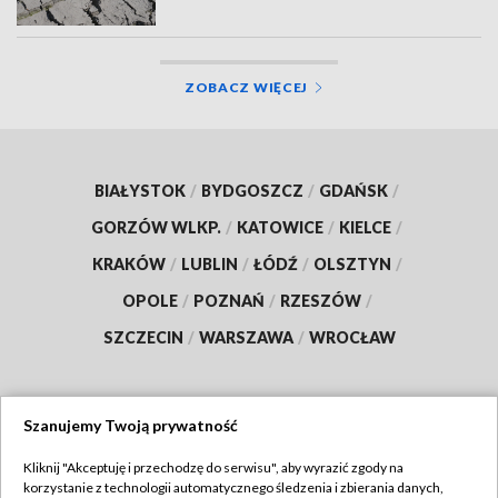
ZOBACZ WIĘCEJ
BIAŁYSTOK
/
BYDGOSZCZ
/
GDAŃSK
/
GORZÓW WLKP.
/
KATOWICE
/
KIELCE
/
KRAKÓW
/
LUBLIN
/
ŁÓDŹ
/
OLSZTYN
/
OPOLE
/
POZNAŃ
/
RZESZÓW
/
SZCZECIN
/
WARSZAWA
/
WROCŁAW
Szanujemy Twoją prywatność
Dołącz do nas:
Kliknij "Akceptuję i przechodzę do serwisu", aby wyrazić zgody na
korzystanie z technologii automatycznego śledzenia i zbierania danych,
TVP