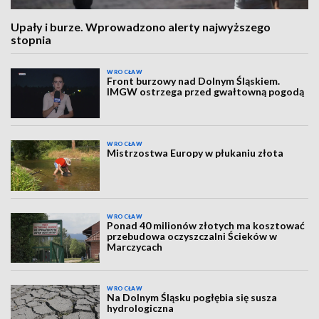
Upały i burze. Wprowadzono alerty najwyższego
stopnia
WROCŁAW
Front burzowy nad Dolnym Śląskiem.
IMGW ostrzega przed gwałtowną pogodą
WROCŁAW
Mistrzostwa Europy w płukaniu złota
WROCŁAW
Ponad 40 milionów złotych ma kosztować
przebudowa oczyszczalni Ścieków w
Marczycach
WROCŁAW
Na Dolnym Śląsku pogłębia się susza
hydrologiczna