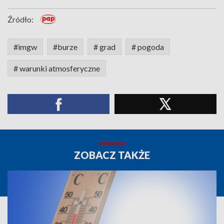
Źródło:
#imgw
#burze
# grad
# pogoda
# warunki atmosferyczne
ZOBACZ TAKŻE