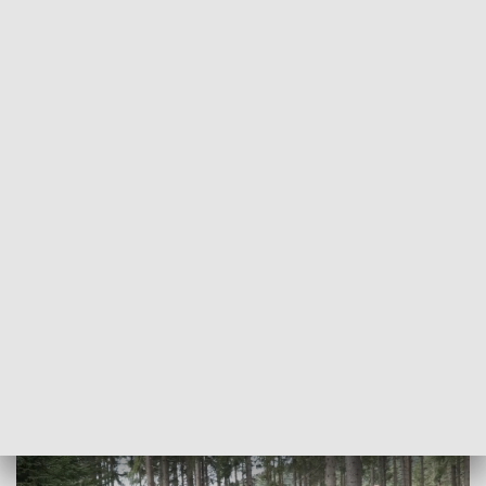
POWRÓT DO
WROCŁAW
TVP REGIONY
Na Polanie Jakuszyckiej rozpoczął się
Letni Bieg Piastów
2022-08-27