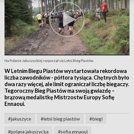
Na Polanie Jakuszyckiej rozpoczął się Letni Bieg Piastów
W Letnim Biegu Piastów wystartowała rekordowa
liczba zawodników - półtora tysiąca. Chętnych było
dwa razy więcej, ale limit ograniczał liczbę biegaczy.
Tegoroczny Bieg Piastów ma swoją gwiazdę –
brązową medalistkę Mistrzostw Europy Sofię
Ennaoui.
#jakuszyce
#letni bieg piastów
#biegi
#polana jakuszycka
#sofia ennaoui