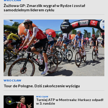
WROCŁAW
Żużlowa GP: Zmarzlik wygrał w Rydze i został
samodzielnym liderem cyklu
WROCŁAW
Tour de Pologne. Dziś zakończenie wyścigu
WROCŁAW
Turniej ATP w Montrealu: Hurkacz odpadł
w 3. rundzie