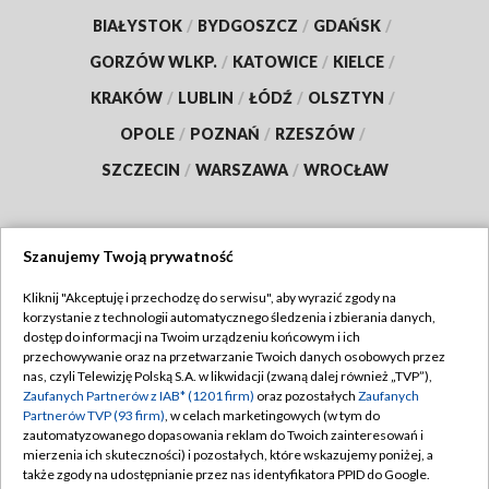
BIAŁYSTOK
/
BYDGOSZCZ
/
GDAŃSK
/
GORZÓW WLKP.
/
KATOWICE
/
KIELCE
/
KRAKÓW
/
LUBLIN
/
ŁÓDŹ
/
OLSZTYN
/
OPOLE
/
POZNAŃ
/
RZESZÓW
/
SZCZECIN
/
WARSZAWA
/
WROCŁAW
Szanujemy Twoją prywatność
Dołącz do nas:
Kliknij "Akceptuję i przechodzę do serwisu", aby wyrazić zgody na
korzystanie z technologii automatycznego śledzenia i zbierania danych,
TVP
dostęp do informacji na Twoim urządzeniu końcowym i ich
Abonament TVP
przechowywanie oraz na przetwarzanie Twoich danych osobowych przez
Regulamin TVP
nas, czyli Telewizję Polską S.A. w likwidacji (zwaną dalej również „TVP”),
Emisja w TVP
Polityka prywatności
Zaufanych Partnerów z IAB* (1201 firm)
oraz pozostałych
Zaufanych
Partnerów TVP (93 firm)
, w celach marketingowych (w tym do
Centrum informacji TVP
Moje zgody
zautomatyzowanego dopasowania reklam do Twoich zainteresowań i
mierzenia ich skuteczności) i pozostałych, które wskazujemy poniżej, a
Naziemna Telewizja Cyfrowa
Pomoc
także zgody na udostępnianie przez nas identyfikatora PPID do Google.