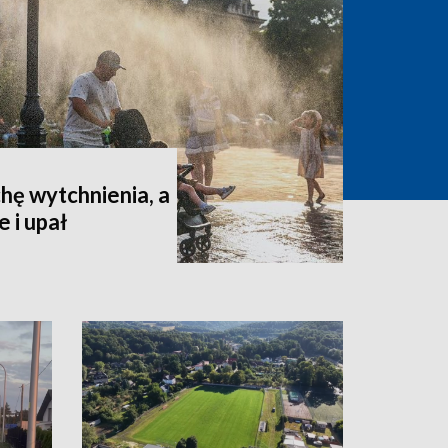
hę wytchnienia, a
 i upał