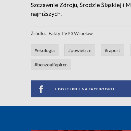
Szczawnie Zdroju, Środzie Śląskiej i 
najniższych.
Źródło:
Fakty TVP3 Wrocław
#ekologia
#powietrze
#raport
#benzoalfapiren
UDOSTĘPNIJ NA FACEBOOKU