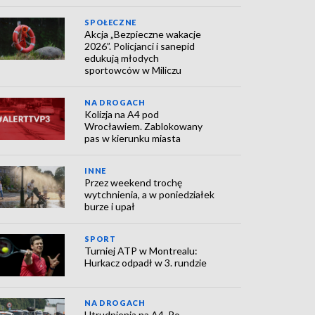
SPOŁECZNE
Akcja „Bezpieczne wakacje
2026”. Policjanci i sanepid
edukują młodych
sportowców w Miliczu
NA DROGACH
Kolizja na A4 pod
Wrocławiem. Zablokowany
pas w kierunku miasta
INNE
Przez weekend trochę
wytchnienia, a w poniedziałek
burze i upał
SPORT
Turniej ATP w Montrealu:
Hurkacz odpadł w 3. rundzie
NA DROGACH
Utrudnienia na A4. Po