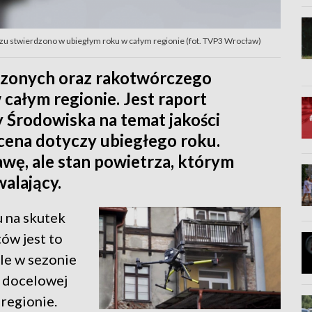
zu stwierdzono w ubiegłym roku w całym regionie (fot. TVP3 Wrocław)
szonych oraz rakotwórczego
całym regionie. Jest raport
Środowiska na temat jakości
cena dotyczy ubiegłego roku.
ę, ale stan powietrza, którym
alający.
 na skutek
ów jest to
ile w sezonie
 docelowej
regionie.