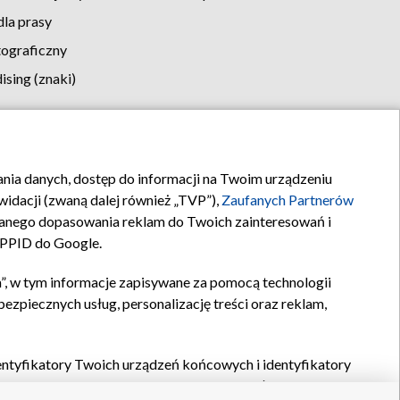
la prasy
tograficzny
sing (znaki)
klamy
Kontakt
rania danych, dostęp do informacji na Twoim urządzeniu
idacji (zwaną dalej również „TVP”),
Zaufanych Partnerów
anego dopasowania reklam do Twoich zainteresowań i
a PPID do Google.
”, w tym informacje zapisywane za pomocą technologii
zpiecznych usług, personalizację treści oraz reklam,
identyfikatory Twoich urządzeń końcowych i identyfikatory
P,
Zaufanych Partnerów z IAB
oraz pozostałych
Zaufanych