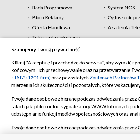
Rada Programowa
System NOS
Biuro Reklamy
Ogłoszenie pr
Oferta Handlowa
Akademia Tele
Telegazeta ogłoszenia
Szanujemy Twoją prywatność
Regulamin TVP
Kliknij "Akceptuję i przechodzę do serwisu", aby wyrazić zg
końcowym i ich przechowywanie oraz na przetwarzanie Twoich
z IAB* (1201 firm)
oraz pozostałych
Zaufanych Partnerów T
mierzenia ich skuteczności) i pozostałych, które wskazujemy
Twoje dane osobowe zbierane podczas odwiedzania przez 
takich jak: pliki cookie, sygnalizatory WWW lub innych pod
udostępnianie funkcji mediów społecznościowych oraz anali
Twoje dane osobowe zbierane podczas odwiedzania przez 
plików cookie, informacje o Twoich wyszukiwaniach w serwi