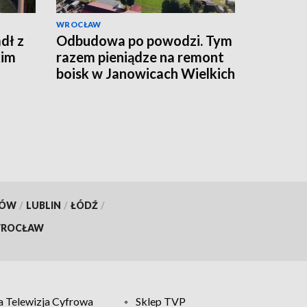
WROCŁAW
dł z
Odbudowa po powodzi. Tym
kim
razem pieniądze na remont
boisk w Janowicach Wielkich
i we Wleniu
KÓW
/
LUBLIN
/
ŁÓDŹ
/
ROCŁAW
 Telewizja Cyfrowa
Sklep TVP