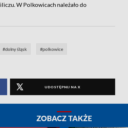
Miliczu. W Polkowicach należało do
#dolny śląsk
#polkowice
UDOSTĘPNIJ NA X
ZOBACZ TAKŻE