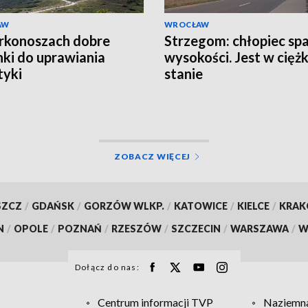
AW
WROCŁAW
rkonoszach dobre
Strzegom: chłopiec spa
ki do uprawiania
wysokości. Jest w cięż
tyki
stanie
ZOBACZ WIĘCEJ
SZCZ
/
GDAŃSK
/
GORZÓW WLKP.
/
KATOWICE
/
KIELCE
/
KRA
N
/
OPOLE
/
POZNAŃ
/
RZESZÓW
/
SZCZECIN
/
WARSZAWA
/
W
Dołącz do nas:
Centrum informacji TVP
Naziemna