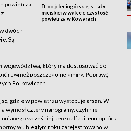
ie powietrza
Dron jeleniogórskiej straży
miejskiej w walce o czystość
 z
powietrza w Kowarach
.
 w dwóch
ie. Są
wi województwa, który ma dostosować do
bić również poszczególne gminy. Poprawę
czych Polkowicach.
jsc, gdzie w powietrzu występuje arsen. W
a wyniósł cztery nanogramy, czyli nie
mnianego wcześniej benzoalfapirenu oprócz
normy w ubiegłym roku zarejestrowano w