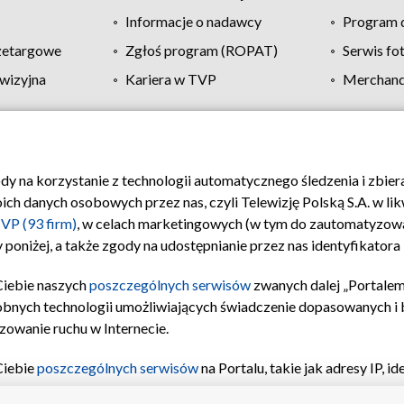
Informacje o nadawcy
Program d
zetargowe
Zgłoś program (ROPAT)
Serwis fo
wizyjna
Kariera w TVP
Merchandi
Polityka prywatności
Moje zgody
Pomoc
Biuro re
ody na korzystanie z technologii automatycznego śledzenia i zbie
 danych osobowych przez nas, czyli Telewizję Polską S.A. w likw
VP (93 firm)
, w celach marketingowych (w tym do zautomatyzow
 poniżej, a także zgody na udostępnianie przez nas identyfikator
Ciebie naszych
poszczególnych serwisów
zwanych dalej „Portalem
obnych technologii umożliwiających świadczenie dopasowanych i be
zowanie ruchu w Internecie.
Ciebie
poszczególnych serwisów
na Portalu, takie jak adresy IP, 
sach Portalu czy historia odwiedzin będą przetwarzane przez TV