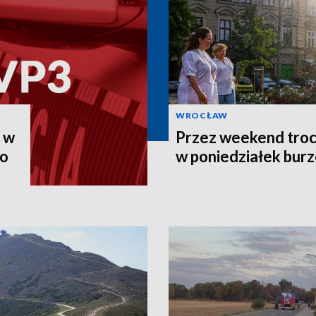
WROCŁAW
u w
Przez weekend troc
go
w poniedziałek burze