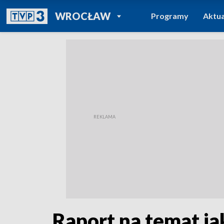
POWRÓT DO
WROCŁAW
Programy
Aktua
TVP REGIONY
Raport na temat ja