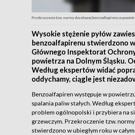
Przekroczenie tzw. normy docelowej benzoalfapirenu w powietr
Wysokie stężenie pyłów zawie
benzoalfapirenu stwierdzono w 
Głównego Inspektorat Ochrony 
powietrza na Dolnym Śląsku. O
Według ekspertów widać popraw
oddychamy, ciągle jest niezadow
Benzoalfapiren występuje w powietrzu
spalania paliw stałych. Według ekspert
problem ogólnopolski i przybiera na s
grzewczym. Przekroczenie tzw. normy
stwierdzono w ubiegłym roku w całym 