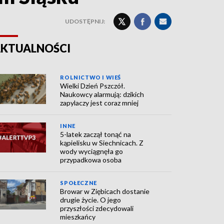
UDOSTĘPNIJ:
KTUALNOŚCI
ROLNICTWO I WIEŚ
Wielki Dzień Pszczół.
Naukowcy alarmują: dzikich
zapylaczy jest coraz mniej
INNE
5-latek zaczął tonąć na
kąpielisku w Siechnicach. Z
wody wyciągnęła go
przypadkowa osoba
SPOŁECZNE
Browar w Ziębicach dostanie
drugie życie. O jego
przyszłości zdecydowali
mieszkańcy