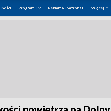
lności
Program TV
Reklama i patronat
Więcej
kości powietrza na Doln