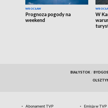
WROCŁAW
WROCŁ
Prognoza pogody na
W Ka
weekend
warun
turys
BIAŁYSTOK
/
BYDGO
OLSZTY
Abonament TVP
Emisja w TVP