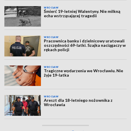
WROCŁAW
Śmierć 19-letniej Walentyny. Nie milkną
echa wstrząsającej tragedii
WROCŁAW
Pracownica banku i dzielnicowy uratowali
oszczędności 69-latki. Szajka naciągaczy w
rękach policji
WROCŁAW
Tragiczne wydarzenia we Wrocławiu. Nie
żyje 19-latka
WROCŁAW
Areszt dla 18-letniego nożownika z
Wrocławia