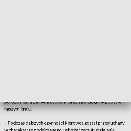
kontroli auto osobowe.
– Kierowcą auta był trzydziestoletni Hindus posiadający
polską kartę pobytu, natomiast jego pasażerami było 4
cudzoziemców, którzy podawali się za obywateli Indii.
Cudzoziemcy nie posiadali przy sobie żadnych dokumentów,
które mogłyby potwierdzić ich tożsamość i obywatelstwo –
powiedziała rzecznik.
Cała piątka została zatrzymana. Kierowca za pomocnictwo
w popełnieniu przestępstwa polegającego na usiłowaniu
niezgodnego z prawem przekroczenie granicy państwowej,
natomiast pozostali cudzoziemcy za usiłowanie
bezprawnego przekroczenia granicy państwowej w
porozumieniu z innymi osobami oraz za nielegalny pobyt w
naszym kraju.
– Podczas dalszych czynności kierowca został przesłuchany
w charakterze podejrzanego, usłyszał zarzut udzielania