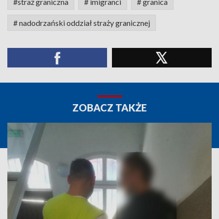
#straż graniczna
# imigranci
# granica
# nadodrzański oddział straży granicznej
ZOBACZ TAKŻE