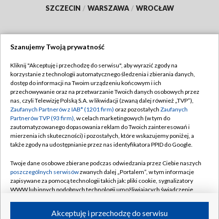
SZCZECIN
/
WARSZAWA
/
WROCŁAW
Szanujemy Twoją prywatność
Dołącz do nas:
Kliknij "Akceptuję i przechodzę do serwisu", aby wyrazić zgody na
korzystanie z technologii automatycznego śledzenia i zbierania danych,
TVP
dostęp do informacji na Twoim urządzeniu końcowym i ich
Abonament TVP
przechowywanie oraz na przetwarzanie Twoich danych osobowych przez
Regulamin TVP
nas, czyli Telewizję Polską S.A. w likwidacji (zwaną dalej również „TVP”),
Emisja w TVP
Polityka prywatności
Zaufanych Partnerów z IAB* (1201 firm)
oraz pozostałych
Zaufanych
Partnerów TVP (93 firm)
, w celach marketingowych (w tym do
Centrum informacji TVP
Moje zgody
zautomatyzowanego dopasowania reklam do Twoich zainteresowań i
mierzenia ich skuteczności) i pozostałych, które wskazujemy poniżej, a
Naziemna Telewizja Cyfrowa
Pomoc
także zgody na udostępnianie przez nas identyfikatora PPID do Google.
Sklep TVP
Biuro reklamy
Twoje dane osobowe zbierane podczas odwiedzania przez Ciebie naszych
Rada Programowa
Kontakt
poszczególnych serwisów
zwanych dalej „Portalem”, w tym informacje
zapisywane za pomocą technologii takich jak: pliki cookie, sygnalizatory
System NOS
WWW lub innych podobnych technologii umożliwiających świadczenie
dopasowanych i bezpiecznych usług, personalizację treści oraz reklam,
Informacje o nadawcy
Kanały
udostępnianie funkcji mediów społecznościowych oraz analizowanie
Akceptuję i przechodzę do serwisu
ruchu w Internecie.
Program dla prasy