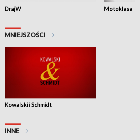
DrajW
Motoklasa
MNIEJSZOŚCI
Kowalski i Schmidt
INNE