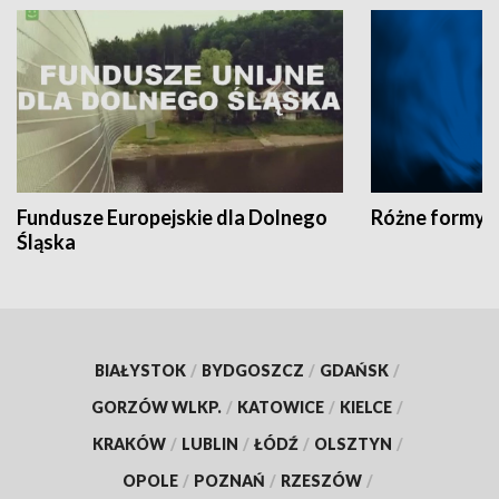
Fundusze Europejskie dla Dolnego
Różne formy t
Śląska
BIAŁYSTOK
/
BYDGOSZCZ
/
GDAŃSK
/
GORZÓW WLKP.
/
KATOWICE
/
KIELCE
/
KRAKÓW
/
LUBLIN
/
ŁÓDŹ
/
OLSZTYN
/
OPOLE
/
POZNAŃ
/
RZESZÓW
/