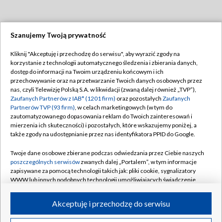
Szanujemy Twoją prywatność
Dołącz do nas:
Kliknij "Akceptuję i przechodzę do serwisu", aby wyrazić zgody na
korzystanie z technologii automatycznego śledzenia i zbierania danych,
TVP
dostęp do informacji na Twoim urządzeniu końcowym i ich
Abonament TVP
przechowywanie oraz na przetwarzanie Twoich danych osobowych przez
Regulamin TVP
nas, czyli Telewizję Polską S.A. w likwidacji (zwaną dalej również „TVP”),
Emisja w TVP
Polityka prywatności
Zaufanych Partnerów z IAB* (1201 firm)
oraz pozostałych
Zaufanych
Partnerów TVP (93 firm)
, w celach marketingowych (w tym do
Centrum informacji TVP
Moje zgody
zautomatyzowanego dopasowania reklam do Twoich zainteresowań i
mierzenia ich skuteczności) i pozostałych, które wskazujemy poniżej, a
Naziemna Telewizja Cyfrowa
Pomoc
także zgody na udostępnianie przez nas identyfikatora PPID do Google.
Sklep TVP
Biuro reklamy
Twoje dane osobowe zbierane podczas odwiedzania przez Ciebie naszych
Rada Programowa
Kontakt
poszczególnych serwisów
zwanych dalej „Portalem”, w tym informacje
zapisywane za pomocą technologii takich jak: pliki cookie, sygnalizatory
System NOS
WWW lub innych podobnych technologii umożliwiających świadczenie
dopasowanych i bezpiecznych usług, personalizację treści oraz reklam,
Informacje o nadawcy
Kanały
udostępnianie funkcji mediów społecznościowych oraz analizowanie
Akceptuję i przechodzę do serwisu
ruchu w Internecie.
Program dla prasy
©2026 Telewizja Polska S.A. w likwidacji