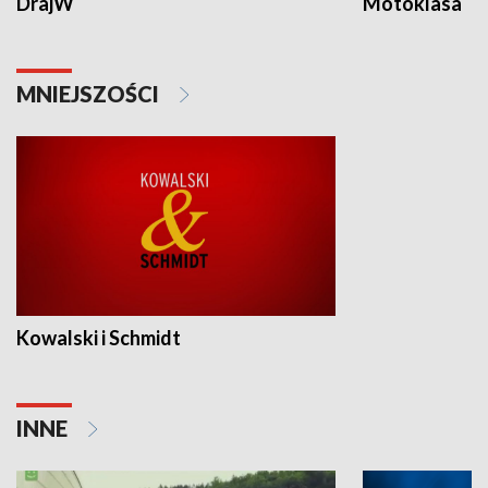
DrajW
Motoklasa
MNIEJSZOŚCI
Kowalski i Schmidt
INNE