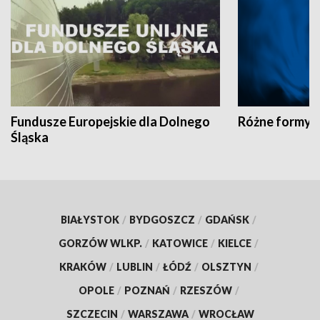
Fundusze Europejskie dla Dolnego
Różne formy t
Śląska
BIAŁYSTOK
/
BYDGOSZCZ
/
GDAŃSK
/
GORZÓW WLKP.
/
KATOWICE
/
KIELCE
/
KRAKÓW
/
LUBLIN
/
ŁÓDŹ
/
OLSZTYN
/
OPOLE
/
POZNAŃ
/
RZESZÓW
/
SZCZECIN
/
WARSZAWA
/
WROCŁAW