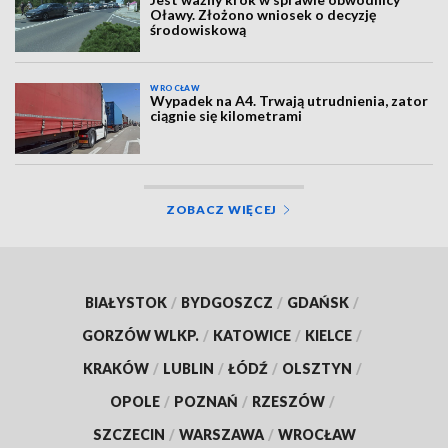
Oławy. Złożono wniosek o decyzję
środowiskową
WROCŁAW
Wypadek na A4. Trwają utrudnienia, zator
ciągnie się kilometrami
ZOBACZ WIĘCEJ
BIAŁYSTOK
/
BYDGOSZCZ
/
GDAŃSK
/
GORZÓW WLKP.
/
KATOWICE
/
KIELCE
/
KRAKÓW
/
LUBLIN
/
ŁÓDŹ
/
OLSZTYN
/
OPOLE
/
POZNAŃ
/
RZESZÓW
/
SZCZECIN
/
WARSZAWA
/
WROCŁAW