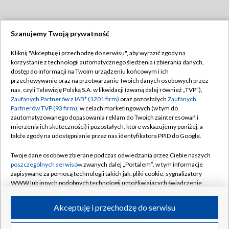
Szanujemy Twoją prywatność
Dołącz do nas:
Kliknij "Akceptuję i przechodzę do serwisu", aby wyrazić zgody na
korzystanie z technologii automatycznego śledzenia i zbierania danych,
TVP
dostęp do informacji na Twoim urządzeniu końcowym i ich
Abonament TVP
przechowywanie oraz na przetwarzanie Twoich danych osobowych przez
Regulamin TVP
nas, czyli Telewizję Polską S.A. w likwidacji (zwaną dalej również „TVP”),
Emisja w TVP
Polityka prywatności
Zaufanych Partnerów z IAB* (1201 firm)
oraz pozostałych
Zaufanych
Partnerów TVP (93 firm)
, w celach marketingowych (w tym do
Centrum informacji TVP
Moje zgody
zautomatyzowanego dopasowania reklam do Twoich zainteresowań i
mierzenia ich skuteczności) i pozostałych, które wskazujemy poniżej, a
Naziemna Telewizja Cyfrowa
Pomoc
także zgody na udostępnianie przez nas identyfikatora PPID do Google.
Sklep TVP
Biuro reklamy
Twoje dane osobowe zbierane podczas odwiedzania przez Ciebie naszych
Rada Programowa
Kontakt
poszczególnych serwisów
zwanych dalej „Portalem”, w tym informacje
zapisywane za pomocą technologii takich jak: pliki cookie, sygnalizatory
System NOS
WWW lub innych podobnych technologii umożliwiających świadczenie
dopasowanych i bezpiecznych usług, personalizację treści oraz reklam,
Informacje o nadawcy
Kanały
udostępnianie funkcji mediów społecznościowych oraz analizowanie
Akceptuję i przechodzę do serwisu
ruchu w Internecie.
Program dla prasy
©2026 Telewizja Polska S.A. w likwidacji
Biuro Reklamy