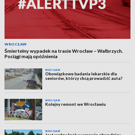
WROCŁAW
Śmiertelny wypadek na trasie Wrocław – Wałbrzych.
Pociągi mają opóźnienia
WROCŁAW
Obowiązkowe badania lekarskie dla
seniorów, którzy chcą prowadzić auta?
WROCŁAW
Kolejny remont we Wrocławiu
WROCŁAW
Jest ważny krok w sprawie obwodnicy