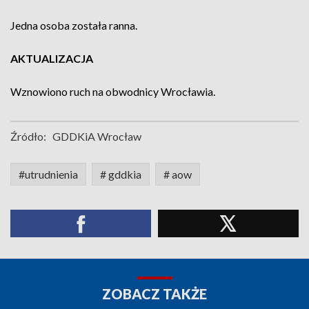
Jedna osoba została ranna.
AKTUALIZACJA
Wznowiono ruch na obwodnicy Wrocławia.
Źródło:
GDDKiA Wrocław
#utrudnienia
# gddkia
# aow
ZOBACZ TAKŻE