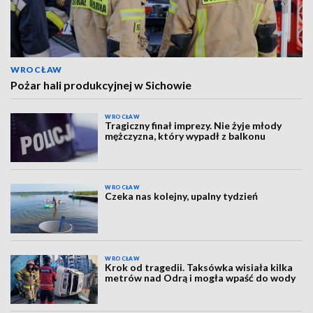
WROCŁAW
Pożar hali produkcyjnej w Sichowie
WROCŁAW
Tragiczny finał imprezy. Nie żyje młody
mężczyzna, który wypadł z balkonu
WROCŁAW
Czeka nas kolejny, upalny tydzień
WROCŁAW
Krok od tragedii. Taksówka wisiała kilka
metrów nad Odrą i mogła wpaść do wody