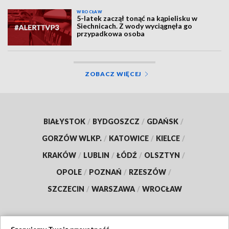
WROCŁAW
5-latek zaczął tonąć na kąpielisku w
Siechnicach. Z wody wyciągnęła go
przypadkowa osoba
ZOBACZ WIĘCEJ
BIAŁYSTOK
/
BYDGOSZCZ
/
GDAŃSK
/
GORZÓW WLKP.
/
KATOWICE
/
KIELCE
/
KRAKÓW
/
LUBLIN
/
ŁÓDŹ
/
OLSZTYN
/
OPOLE
/
POZNAŃ
/
RZESZÓW
/
SZCZECIN
/
WARSZAWA
/
WROCŁAW