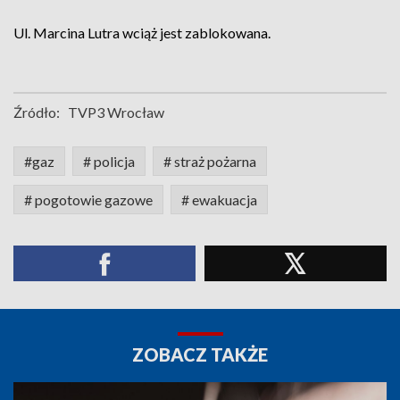
Ul. Marcina Lutra wciąż jest zablokowana.
Źródło:
TVP3 Wrocław
#gaz
# policja
# straż pożarna
# pogotowie gazowe
# ewakuacja
ZOBACZ TAKŻE