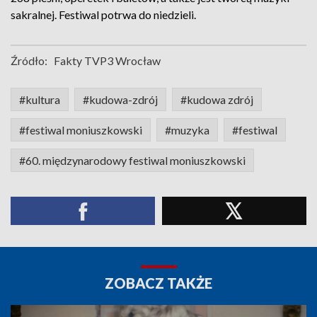
sakralnej. Festiwal potrwa do niedzieli.
Źródło:
Fakty TVP3 Wrocław
#kultura
#kudowa-zdrój
#kudowa zdrój
#festiwal moniuszkowski
#muzyka
#festiwal
#60. międzynarodowy festiwal moniuszkowski
ZOBACZ TAKŻE