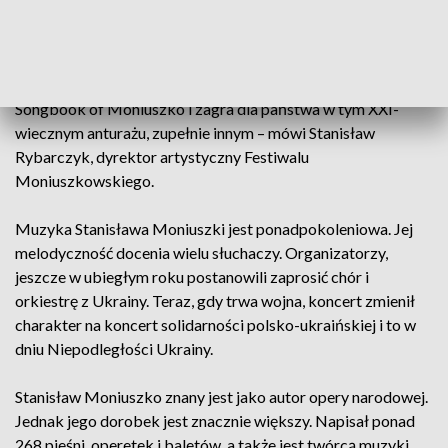
stworzył, i to co napisał to jest nadal żywe. Za dwa dni
bodajże, usłyszymy wschodzącą gwiazdę wokalistyki
jazzowej Małgorzatę Hutek ze swoim septetem, która
wzięła na warsztat pieśni Moniuszki, nazwała ten program
Songbook of Moniuszko i zagra dla państwa w tym XXI-
wiecznym anturażu, zupełnie innym – mówi Stanisław
Rybarczyk, dyrektor artystyczny Festiwalu
Moniuszkowskiego.
Muzyka Stanisława Moniuszki jest ponadpokoleniowa. Jej
melodyczność docenia wielu słuchaczy. Organizatorzy,
jeszcze w ubiegłym roku postanowili zaprosić chór i
orkiestrę z Ukrainy. Teraz, gdy trwa wojna, koncert zmienił
charakter na koncert solidarności polsko-ukraińskiej i to w
dniu Niepodległości Ukrainy.
Stanisław Moniuszko znany jest jako autor opery narodowej.
Jednak jego dorobek jest znacznie większy. Napisał ponad
268 pieśni, operetek i baletów, a także jest twórcą muzyki