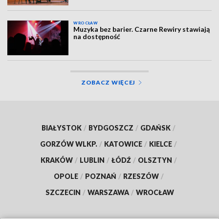
WROCŁAW
Muzyka bez barier. Czarne Rewiry stawiają
na dostępność
ZOBACZ WIĘCEJ
BIAŁYSTOK
/
BYDGOSZCZ
/
GDAŃSK
/
GORZÓW WLKP.
/
KATOWICE
/
KIELCE
/
KRAKÓW
/
LUBLIN
/
ŁÓDŹ
/
OLSZTYN
/
OPOLE
/
POZNAŃ
/
RZESZÓW
/
SZCZECIN
/
WARSZAWA
/
WROCŁAW