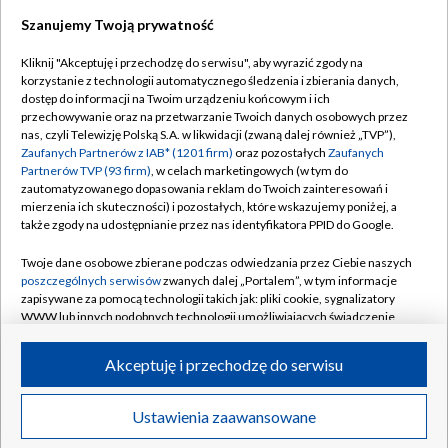
Szanujemy Twoją prywatność
Dołącz do nas:
Kliknij "Akceptuję i przechodzę do serwisu", aby wyrazić zgody na
korzystanie z technologii automatycznego śledzenia i zbierania danych,
TVP
dostęp do informacji na Twoim urządzeniu końcowym i ich
Abonament TVP
przechowywanie oraz na przetwarzanie Twoich danych osobowych przez
Regulamin TVP
nas, czyli Telewizję Polską S.A. w likwidacji (zwaną dalej również „TVP”),
Emisja w TVP
Polityka prywatności
Zaufanych Partnerów z IAB* (1201 firm)
oraz pozostałych
Zaufanych
Partnerów TVP (93 firm)
, w celach marketingowych (w tym do
Centrum informacji TVP
Moje zgody
zautomatyzowanego dopasowania reklam do Twoich zainteresowań i
mierzenia ich skuteczności) i pozostałych, które wskazujemy poniżej, a
Naziemna Telewizja Cyfrowa
Pomoc
także zgody na udostępnianie przez nas identyfikatora PPID do Google.
Sklep TVP
Biuro reklamy
Twoje dane osobowe zbierane podczas odwiedzania przez Ciebie naszych
Rada Programowa
Kontakt
poszczególnych serwisów
zwanych dalej „Portalem”, w tym informacje
zapisywane za pomocą technologii takich jak: pliki cookie, sygnalizatory
System NOS
WWW lub innych podobnych technologii umożliwiających świadczenie
dopasowanych i bezpiecznych usług, personalizację treści oraz reklam,
Informacje o nadawcy
Kanały
udostępnianie funkcji mediów społecznościowych oraz analizowanie
Akceptuję i przechodzę do serwisu
ruchu w Internecie.
Program dla prasy
©2026 Telewizja Polska S.A. w likwidacji
Biuro Reklamy
Twoje dane osobowe zbierane podczas odwiedzania przez Ciebie
Ustawienia zaawansowane
poszczególnych serwisów
na Portalu, takie jak adresy IP, identyfikatory
Ogłoszenie przetargowe
Twoich urządzeń końcowych i identyfikatory plików cookie, informacje o