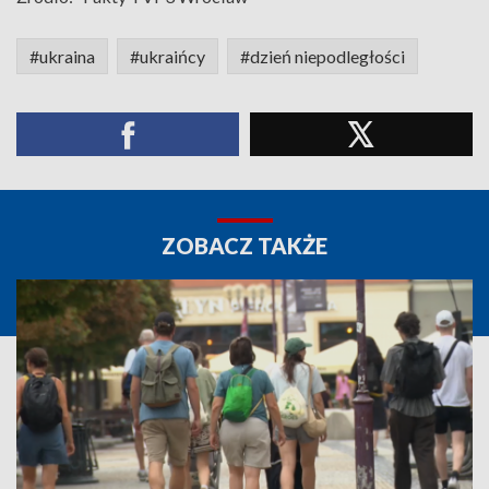
#ukraina
#ukraińcy
#dzień niepodległości
ZOBACZ TAKŻE