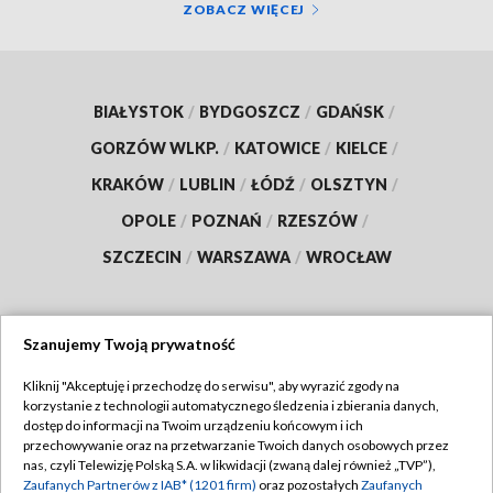
ZOBACZ WIĘCEJ
BIAŁYSTOK
/
BYDGOSZCZ
/
GDAŃSK
/
GORZÓW WLKP.
/
KATOWICE
/
KIELCE
/
KRAKÓW
/
LUBLIN
/
ŁÓDŹ
/
OLSZTYN
/
OPOLE
/
POZNAŃ
/
RZESZÓW
/
SZCZECIN
/
WARSZAWA
/
WROCŁAW
Szanujemy Twoją prywatność
Dołącz do nas:
Kliknij "Akceptuję i przechodzę do serwisu", aby wyrazić zgody na
korzystanie z technologii automatycznego śledzenia i zbierania danych,
TVP
dostęp do informacji na Twoim urządzeniu końcowym i ich
Abonament TVP
przechowywanie oraz na przetwarzanie Twoich danych osobowych przez
Regulamin TVP
nas, czyli Telewizję Polską S.A. w likwidacji (zwaną dalej również „TVP”),
Emisja w TVP
Zaufanych Partnerów z IAB* (1201 firm)
oraz pozostałych
Zaufanych
Polityka prywatności