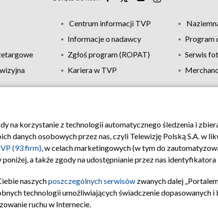
Centrum informacji TVP
Naziemna
Informacje o nadawcy
Program d
zetargowe
Zgłoś program (ROPAT)
Serwis fo
wizyjna
Kariera w TVP
Merchandi
Polityka prywatności
Moje zgody
Pomoc
Biuro re
ody na korzystanie z technologii automatycznego śledzenia i zbie
 danych osobowych przez nas, czyli Telewizję Polską S.A. w likw
VP (93 firm)
, w celach marketingowych (w tym do zautomatyzow
 poniżej, a także zgody na udostępnianie przez nas identyfikator
Ciebie naszych
poszczególnych serwisów
zwanych dalej „Portalem
obnych technologii umożliwiających świadczenie dopasowanych i be
zowanie ruchu w Internecie.