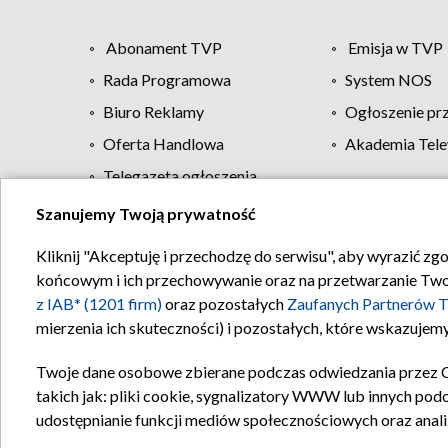
Abonament TVP
Emisja w TVP
Rada Programowa
System NOS
Biuro Reklamy
Ogłoszenie pr
Oferta Handlowa
Akademia Tele
Telegazeta ogłoszenia
Szanujemy Twoją prywatność
Regulamin TVP
Kliknij "Akceptuję i przechodzę do serwisu", aby wyrazić zg
końcowym i ich przechowywanie oraz na przetwarzanie Twoich
z IAB* (1201 firm)
oraz pozostałych
Zaufanych Partnerów T
mierzenia ich skuteczności) i pozostałych, które wskazujemy
Twoje dane osobowe zbierane podczas odwiedzania przez 
takich jak: pliki cookie, sygnalizatory WWW lub innych pod
udostępnianie funkcji mediów społecznościowych oraz anali