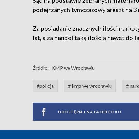
Sąd na podstawie zebranych materia
podejrzanych tymczasowy areszt na 3 
Za posiadanie znacznych ilości narko
lat, a za handel taką ilością nawet do la
Źródło:
KMP we Wrocławiu
#policja
# kmp we wrocławiu
# nar
UDOSTĘPNIJ NA FACEBOOKU