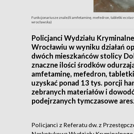
Funkcjonariusze znaleźli amfetaminę, mefedron, tabletki ecstasy,
wrocławska)
Policjanci Wydziału Kryminaln
Wrocławiu w wyniku działań oper
dwóch mieszkańców stolicy Doln
znaczne ilości środków odurzają
amfetaminę, mefedron, tabletki
uzyskać ponad 13 tys. porcji h
zebranych materiałów i dowod
podejrzanych tymczasowe aresz
Policjanci z Referatu dw. z Przestępc
Narkotykową Wydziału Kryminalnego