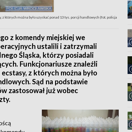
 z których można było uzyskać ponad 13 tys. porcji handlowych (fot. policja
ego z komendy miejskiej we
acyjnych ustalili i zatrzymali
ego Śląska, którzy posiadali
cych. Funkcjonariusze znaleźli
 ecstasy, z których można było
andlowych. Sąd na podstawie
ów zastosował już wobec
ty.
zoścą
 komendy