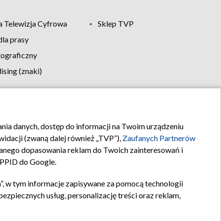
 Telewizja Cyfrowa
Sklep TVP
la prasy
tograficzny
sing (znaki)
klamy
Kontakt
rania danych, dostęp do informacji na Twoim urządzeniu
idacji (zwaną dalej również „TVP”),
Zaufanych Partnerów
anego dopasowania reklam do Twoich zainteresowań i
a PPID do Google.
”, w tym informacje zapisywane za pomocą technologii
zpiecznych usług, personalizację treści oraz reklam,