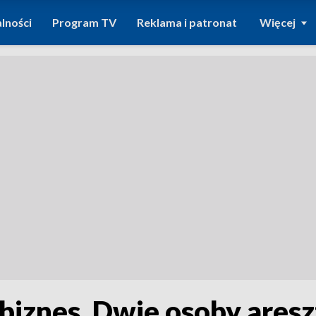
lności
Program TV
Reklama i patronat
Więcej
biznes. Dwie osoby ares