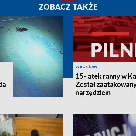
ZOBACZ TAKŻE
WROCŁAW
15-latek ranny w K
ia
Został zaatakowany
narzędziem