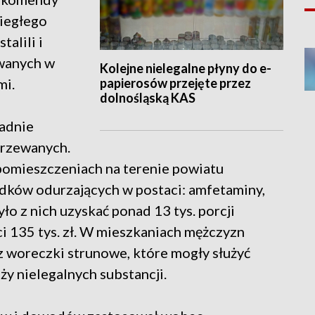
biegłego
alili i
wanych w
Kolejne nielegalne płyny do e-
papierosów przejęte przez
mi.
dolnośląską KAS
ładnie
jrzewanych.
 pomieszczeniach na terenie powiatu
dków odurzających w postaci: amfetaminy,
ło z nich uzyskać ponad 13 tys. porcji
 135 tys. zł. W mieszkaniach mężczyzn
z woreczki strunowe, które mogły służyć
y nielegalnych substancji.