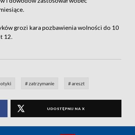
łów i dowodów zastosował wobec
miesiące.
tyków grozi kara pozbawienia wolności do 10
t 12.
kotyki
# zatrzymanie
# areszt
UDOSTĘPNIJ NA X