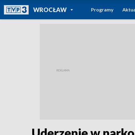
POWRÓT DO
WROCŁAW
Programy
Aktua
TVP REGIONY
Uderzenie w narko