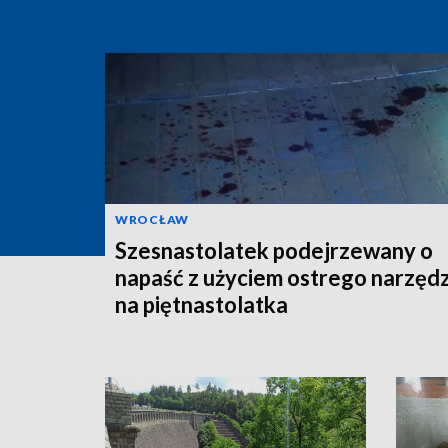
WROCŁAW
Szesnastolatek podejrzewany o
napaść z użyciem ostrego narzędz
na piętnastolatka