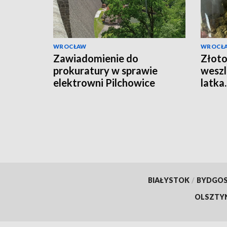
WROCŁAW
WROCŁ
Zawiadomienie do
Złoto
prokuratury w sprawie
weszl
elektrowni Pilchowice
latka
kilkad
marih
BIAŁYSTOK
/
BYDGO
OLSZTY