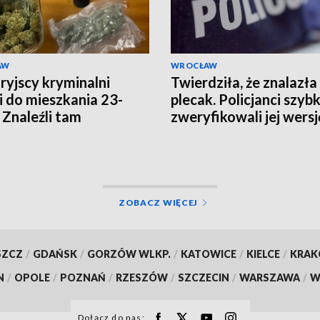
AW
WROCŁAW
ryjscy kryminalni
Twierdziła, że znalazła
i do mieszkania 23-
plecak. Policjanci szyb
. Znaleźli tam
zweryfikowali jej wersj
ziesiąt porcji
uany i haszyszu
ZOBACZ WIĘCEJ
SZCZ
/
GDAŃSK
/
GORZÓW WLKP.
/
KATOWICE
/
KIELCE
/
KRA
N
/
OPOLE
/
POZNAŃ
/
RZESZÓW
/
SZCZECIN
/
WARSZAWA
/
W
Dołącz do nas: