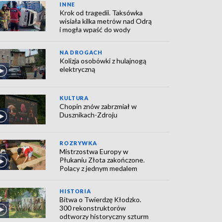
INNE
Krok od tragedii. Taksówka
wisiała kilka metrów nad Odrą
i mogła wpaść do wody
NA DROGACH
Kolizja osobówki z hulajnogą
elektryczną
KULTURA
Chopin znów zabrzmiał w
Dusznikach-Zdroju
ROZRYWKA
Mistrzostwa Europy w
Płukaniu Złota zakończone.
Polacy z jednym medalem
HISTORIA
Bitwa o Twierdzę Kłodzko.
300 rekonstruktorów
odtworzy historyczny szturm