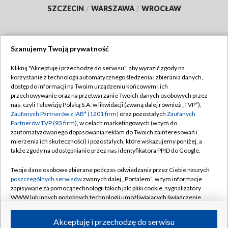
SZCZECIN
/
WARSZAWA
/
WROCŁAW
Szanujemy Twoją prywatność
Dołącz do nas:
Kliknij "Akceptuję i przechodzę do serwisu", aby wyrazić zgody na
korzystanie z technologii automatycznego śledzenia i zbierania danych,
TVP
dostęp do informacji na Twoim urządzeniu końcowym i ich
Abonament TVP
przechowywanie oraz na przetwarzanie Twoich danych osobowych przez
Regulamin TVP
nas, czyli Telewizję Polską S.A. w likwidacji (zwaną dalej również „TVP”),
Emisja w TVP
Polityka prywatności
Zaufanych Partnerów z IAB* (1201 firm)
oraz pozostałych
Zaufanych
Partnerów TVP (93 firm)
, w celach marketingowych (w tym do
Centrum informacji TVP
Moje zgody
zautomatyzowanego dopasowania reklam do Twoich zainteresowań i
mierzenia ich skuteczności) i pozostałych, które wskazujemy poniżej, a
Naziemna Telewizja Cyfrowa
Pomoc
także zgody na udostępnianie przez nas identyfikatora PPID do Google.
Sklep TVP
Biuro reklamy
Twoje dane osobowe zbierane podczas odwiedzania przez Ciebie naszych
Rada Programowa
Kontakt
poszczególnych serwisów
zwanych dalej „Portalem”, w tym informacje
zapisywane za pomocą technologii takich jak: pliki cookie, sygnalizatory
System NOS
WWW lub innych podobnych technologii umożliwiających świadczenie
dopasowanych i bezpiecznych usług, personalizację treści oraz reklam,
Informacje o nadawcy
Kanały
udostępnianie funkcji mediów społecznościowych oraz analizowanie
Akceptuję i przechodzę do serwisu
ruchu w Internecie.
Program dla prasy