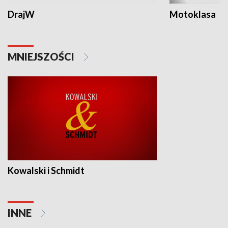
DrajW
Motoklasa
MNIEJSZOŚCI
Kowalski i Schmidt
INNE