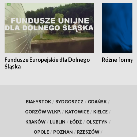
Fundusze Europejskie dla Dolnego
Różne formy t
Śląska
BIAŁYSTOK
/
BYDGOSZCZ
/
GDAŃSK
/
GORZÓW WLKP.
/
KATOWICE
/
KIELCE
/
KRAKÓW
/
LUBLIN
/
ŁÓDŹ
/
OLSZTYN
/
OPOLE
/
POZNAŃ
/
RZESZÓW
/