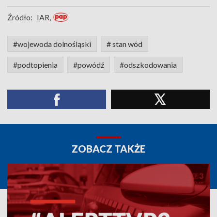
Źródło:
IAR,
#wojewoda dolnośląski
# stan wód
#podtopienia
#powódź
#odszkodowania
ZOBACZ TAKŻE