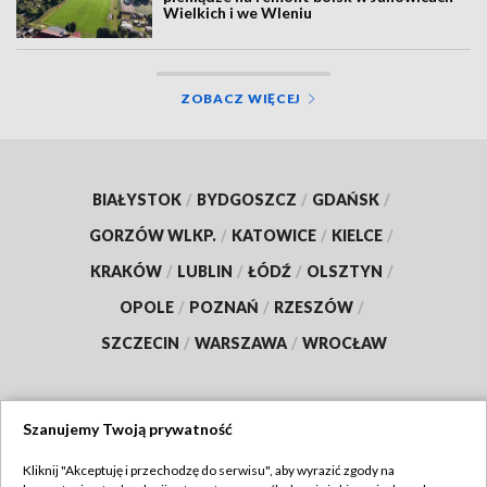
Wielkich i we Wleniu
ZOBACZ WIĘCEJ
BIAŁYSTOK
/
BYDGOSZCZ
/
GDAŃSK
/
GORZÓW WLKP.
/
KATOWICE
/
KIELCE
/
KRAKÓW
/
LUBLIN
/
ŁÓDŹ
/
OLSZTYN
/
OPOLE
/
POZNAŃ
/
RZESZÓW
/
SZCZECIN
/
WARSZAWA
/
WROCŁAW
Szanujemy Twoją prywatność
Dołącz do nas:
Kliknij "Akceptuję i przechodzę do serwisu", aby wyrazić zgody na