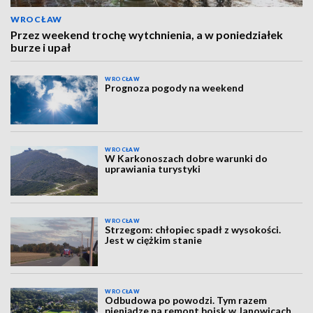
WROCŁAW
Przez weekend trochę wytchnienia, a w poniedziałek
burze i upał
WROCŁAW
Prognoza pogody na weekend
WROCŁAW
W Karkonoszach dobre warunki do
uprawiania turystyki
WROCŁAW
Strzegom: chłopiec spadł z wysokości.
Jest w ciężkim stanie
WROCŁAW
Odbudowa po powodzi. Tym razem
pieniądze na remont boisk w Janowicach