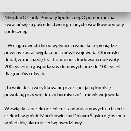
pomoc. Natychmiastowa będzie wynosić sześć tysięcy
złotych, Weryfikację będą przeprowadzać Gminne lub
Miejskie Ośrodki Pomocy Społecznej. O pomoc można
zwracać się za pośrednictwem gminnych ośrodków pomocy
społecznej.
– W ciągu dwóch dni od wpłynięcia wniosku te pieniądze
powinny zostać wypłacone – mówił wojewoda. Obremski
dodał, że można się też starać o odszkodowania do kwoty
200 tys. zł dla gospodarstw domowych oraz do 100 tys. zł
dla gruntów rolnych.
„Tu wnioski są weryfikowane przez specjalną komisję
powołaną przy wójcie czy burmistrzu” – mówił wojewoda.
W związku z przekroczeniem stanów alarmowych na trzech
rzekach w gminie Marcinowice na Dolnym Śląsku ogłoszono
w niedzielę alarm przeciwpowodziowy.