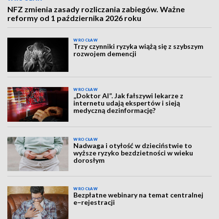
NFZ zmienia zasady rozliczania zabiegów. Ważne
reformy od 1 października 2026 roku
WROCŁAW
Trzy czynniki ryzyka wiążą się z szybszym
rozwojem demencji
WROCŁAW
„Doktor AI”. Jak fałszywi lekarze z
internetu udają ekspertów i sieją
medyczną dezinformację?
WROCŁAW
Nadwaga i otyłość w dzieciństwie to
wyższe ryzyko bezdzietności w wieku
dorosłym
WROCŁAW
Bezpłatne webinary na temat centralnej
e–rejestracji