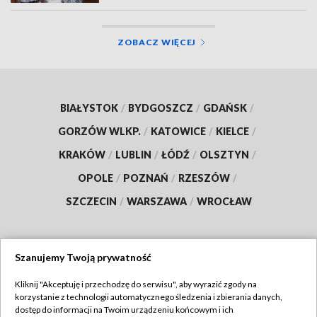
ZOBACZ WIĘCEJ
BIAŁYSTOK
/
BYDGOSZCZ
/
GDAŃSK
/
GORZÓW WLKP.
/
KATOWICE
/
KIELCE
/
KRAKÓW
/
LUBLIN
/
ŁÓDŹ
/
OLSZTYN
/
OPOLE
/
POZNAŃ
/
RZESZÓW
/
SZCZECIN
/
WARSZAWA
/
WROCŁAW
Szanujemy Twoją prywatność
Dołącz do nas:
Kliknij "Akceptuję i przechodzę do serwisu", aby wyrazić zgody na
korzystanie z technologii automatycznego śledzenia i zbierania danych,
TVP
dostęp do informacji na Twoim urządzeniu końcowym i ich