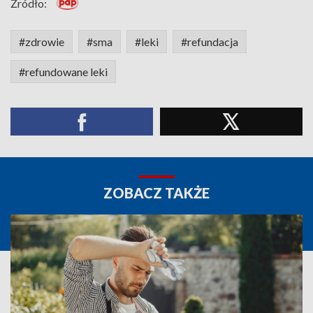
Źródło:
#zdrowie
#sma
#leki
#refundacja
#refundowane leki
ZOBACZ TAKŻE