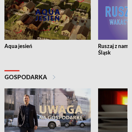
Aqua jesień
Ruszaj z nami
Śląsk
GOSPODARKA