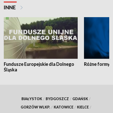
INNE
Fundusze Europejskie dla Dolnego
Różne formy t
Śląska
BIAŁYSTOK
/
BYDGOSZCZ
/
GDAŃSK
/
GORZÓW WLKP.
/
KATOWICE
/
KIELCE
/