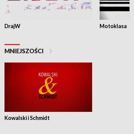
DrajW
Motoklasa
MNIEJSZOŚCI
Kowalski i Schmidt