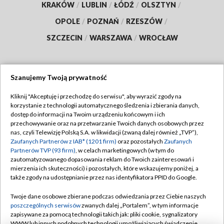
KRAKÓW
/
LUBLIN
/
ŁÓDŹ
/
OLSZTYN
/
OPOLE
/
POZNAŃ
/
RZESZÓW
/
SZCZECIN
/
WARSZAWA
/
WROCŁAW
Szanujemy Twoją prywatność
Dołącz do nas:
Kliknij "Akceptuję i przechodzę do serwisu", aby wyrazić zgody na
korzystanie z technologii automatycznego śledzenia i zbierania danych,
TVP
dostęp do informacji na Twoim urządzeniu końcowym i ich
Abonament TVP
przechowywanie oraz na przetwarzanie Twoich danych osobowych przez
Regulamin TVP
nas, czyli Telewizję Polską S.A. w likwidacji (zwaną dalej również „TVP”),
Emisja w TVP
Polityka prywatności
Zaufanych Partnerów z IAB* (1201 firm)
oraz pozostałych
Zaufanych
Partnerów TVP (93 firm)
, w celach marketingowych (w tym do
Centrum informacji TVP
Moje zgody
zautomatyzowanego dopasowania reklam do Twoich zainteresowań i
mierzenia ich skuteczności) i pozostałych, które wskazujemy poniżej, a
Naziemna Telewizja Cyfrowa
Pomoc
także zgody na udostępnianie przez nas identyfikatora PPID do Google.
Sklep TVP
Biuro reklamy
Twoje dane osobowe zbierane podczas odwiedzania przez Ciebie naszych
Rada Programowa
Kontakt
poszczególnych serwisów
zwanych dalej „Portalem”, w tym informacje
zapisywane za pomocą technologii takich jak: pliki cookie, sygnalizatory
System NOS
WWW lub innych podobnych technologii umożliwiających świadczenie