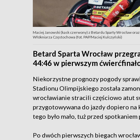
Maciej Janowski (kask czerwony) z Betardu Sparty Wrocław oraz F
Włókniarza Częstochowa (fot. PAP/Maciej Kulczyński)
Betard Sparta Wrocław przegr
44:46 w pierwszym ćwierćfinał
Niekorzystne prognozy pogody sprawiły
Stadionu Olimpijskiego została zamont
wrocławianie stracili częściowo atut 
przygotowywana do jazdy dopiero na k
tego było mało, tuż przed spotkaniem
Po dwóch pierwszych biegach wrocławs