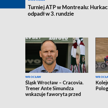
Turniej ATP w Montrealu: Hurkac
odpadł w 3. rundzie
WROCŁAW
WROCŁ
Śląsk Wrocław – Cracovia.
Kolej
Trener Ante Simundza
Polo
wskazuje faworyta przed
meczem Ekstraklasy