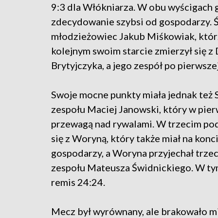
9:3 dla Włókniarza. W obu wyścigach go
zdecydowanie szybsi od gospodarzy. Ś
młodzieżowiec Jakub Miśkowiak, którz
kolejnym swoim starcie zmierzył się z
Brytyjczyka, a jego zespół po pierwszej
Swoje mocne punkty miała jednak też S
zespołu Maciej Janowski, który w pie
przewagą nad rywalami. W trzecim pod
się z Woryną, który także miał na konc
gospodarzy, a Woryna przyjechał trzeci
zespołu Mateusza Świdnickiego. W ty
remis 24:24.
Mecz był wyrównany, ale brakowało mi