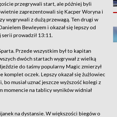
ście przegrywali start, ale później byli
wietnie zaprezentowali się Kacper Woryna i
y wygrywali z dużą przewagą. Ten drugi w
 Danielem Bewleyem i okazał się lepszy od
 serii prowadził 13:11.
parta. Przede wszystkim był to kapitan
rwszych dwóch startach wygrywał z wielką
jeździe do taśmy popularny Magic zmierzył
ie komplet oczek. Lepszy okazał się żużlowiec
, bo musiał uznać jeszcze wyższość kolegi z
m momencie na tablicy wyników widniał
janek na dystansie. W większości biegów o