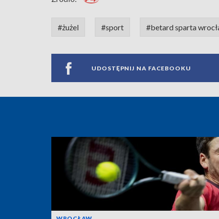
#żużel
#sport
#betard sparta wroc
UDOSTĘPNIJ NA FACEBOOKU
WROCŁAW