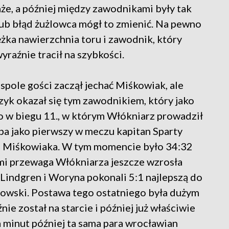
e, a później między zawodnikami były tak
 lub błąd żużlowca mógł to zmienić. Na pewno
żka nawierzchnia toru i zawodnik, który
 wyraźnie tracił na szybkości.
spole gości zaczął jechać Miśkowiak, ale
zyk okazał się tym zawodnikiem, który jako
o w biegu 11., w którym Włókniarz prowadził
ba jako pierwszy w meczu kapitan Sparty
ba Miśkowiaka. W tym momencie było 34:32
mi przewaga Włókniarza jeszcze wzrosła
 Lindgren i Woryna pokonali 5:1 najlepszą do
owski. Postawa tego ostatniego była dużym
e został na starcie i później już właściwie
lka minut później ta sama para wrocławian