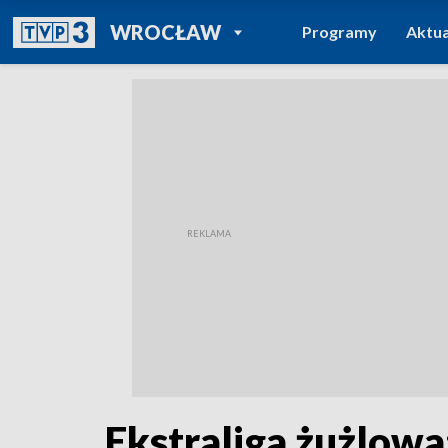
POWRÓT DO
WROCŁAW
Programy
Aktua
TVP REGIONY
Ekstraliga żużlowa