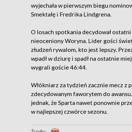
wyjechała w pierwszym biegu nominow
Smektałę i Fredrika Lindgrena.
O losach spotkania decydował ostatni
nieoceniony Woryna. Lider gości świet
złudzeń rywalom, kto jest lepszy. Prze
wpadł w dziurę i spadł na ostatnie mie
wygrali goście 46:44.
Włókniarz za tydzień zacznie mecz z 
zdecydowanym faworytem do awansu. T
jednak, że Sparta nawet ponownie prze
w najlepszej czwórce sezonu.
Źródło: