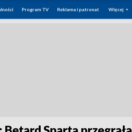
lności
Program TV
Reklama i patronat
Więcej
: Betard Sparta przegra