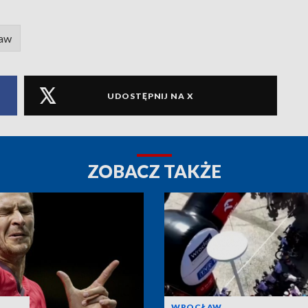
ław
UDOSTĘPNIJ NA X
ZOBACZ TAKŻE
WROCŁAW