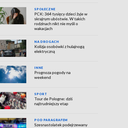
SPOŁECZNE
PCK: 364 tysięcy dzieci żyje w
skrajnym ubóstwie. W takich
rodzinach nikt nie myśli o
wakacjach
NA DROGACH
Kolizja osobówki z hulajnogą
elektryczną
INNE
Prognoza pogody na
weekend
SPORT
Tour de Pologne: dziś
najtrudniejszy etap
POD PARAGRAFEM
Szesnastolatek podejrzewany