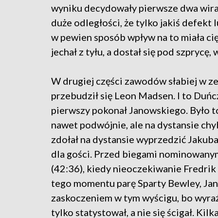
wyniku decydowały pierwsze dwa wiraż
duże odległości, że tylko jakiś defekt
w pewien sposób wpływ na to miała cię
jechał z tyłu, a dostał się pod szprycę,
W drugiej części zawodów słabiej w ze
przebudził się Leon Madsen. I to Duńc
pierwszy pokonał Janowskiego. Było t
nawet podwójnie, ale na dystansie chy
zdołał na dystansie wyprzedzić Jaku
dla gości. Przed biegami nominowany
(42:36), kiedy nieoczekiwanie Fredrik
tego momentu parę Sparty Bewley, Jan
zaskoczeniem w tym wyścigu, bo wyraźni
tylko statystował, a nie się ścigał. Ki