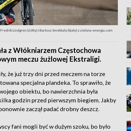
redrik Lindgren (żółty) i Bartosz Smektała (biały) z zielona-energia.com
ała z Włókniarzem Częstochowa
owym meczu żużlowej Ekstraligi.
, że już trzy dni przed meczem na torze
owana specjalna plandeka. To sprawiło, że
swojego obiektu, bo nawierzchnia była
ilka godzin przed pierwszym biegiem. Jakby
 ponownie zaczął padać drobny deszcz.
cy fani mogli być w dużym szoku, bo było