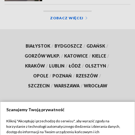
ZOBACZ WIĘCEJ
BIAŁYSTOK
/
BYDGOSZCZ
/
GDAŃSK
/
GORZÓW WLKP.
/
KATOWICE
/
KIELCE
/
KRAKÓW
/
LUBLIN
/
ŁÓDŹ
/
OLSZTYN
/
OPOLE
/
POZNAŃ
/
RZESZÓW
/
SZCZECIN
/
WARSZAWA
/
WROCŁAW
Szanujemy Twoją prywatność
Dołącz do nas:
Kliknij "Akceptuję i przechodzę do serwisu", aby wyrazić zgody na
korzystanie z technologii automatycznego śledzenia i zbierania danych,
TVP
dostęp do informacji na Twoim urządzeniu końcowym i ich