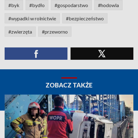
#byk
#bydło
#gospodarstwo
#hodowla
#wypadki w rolnictwie
#bezpieczeństwo
#zwierzęta
#przeworno
ZOBACZ TAKŻE