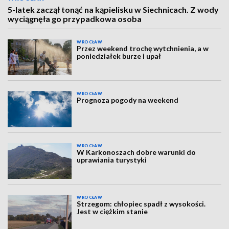
5-latek zaczął tonąć na kąpielisku w Siechnicach. Z wody
wyciągnęła go przypadkowa osoba
WROCŁAW
Przez weekend trochę wytchnienia, a w
poniedziałek burze i upał
WROCŁAW
Prognoza pogody na weekend
WROCŁAW
W Karkonoszach dobre warunki do
uprawiania turystyki
WROCŁAW
Strzegom: chłopiec spadł z wysokości.
Jest w ciężkim stanie