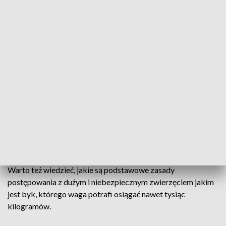
bydło opasowe w trybie wolno wybiegowym, a więc
korzystają z wybiegów i nie są wiązane. W czasie obsługi
takiego bydła może dochodzić do różnych
niespodziewanych, ale znanych zachowan młodych samców,
buhajów, które mogą w ten sposób przejawiać swoją agresję
– informuje weterynarz Wiesław Martyniak.
– Tutaj w tym wypadku może też zawiodła ta codzienność,
codzienna rutyna przy obcowaniu z tymi zwierzętami, a tu
wiadomo, że cały czas trzeba mieć te zwierzęta na oku, być
może dokłada się do tego też rozdrażnienie zwierząt i
wysokie temperatury, co powoduje czasem zwiększoną
agresję – dodaje weterynarz.
Warto też wiedzieć, jakie są podstawowe zasady
postępowania z dużym i niebezpiecznym zwierzęciem jakim
jest byk, którego waga potrafi osiągać nawet tysiąc
kilogramów.