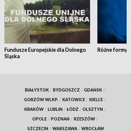
Fundusze Europejskie dla Dolnego
Różne formy t
Śląska
BIAŁYSTOK
/
BYDGOSZCZ
/
GDAŃSK
/
GORZÓW WLKP.
/
KATOWICE
/
KIELCE
/
KRAKÓW
/
LUBLIN
/
ŁÓDŹ
/
OLSZTYN
/
OPOLE
/
POZNAŃ
/
RZESZÓW
/
SZCZECIN
/
WARSZAWA
/
WROCŁAW