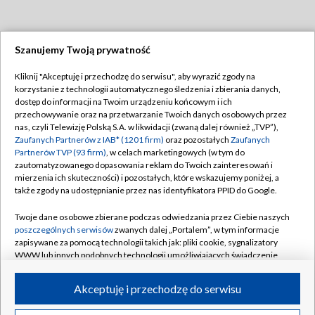
Szanujemy Twoją prywatność
Dołącz do nas:
Kliknij "Akceptuję i przechodzę do serwisu", aby wyrazić zgody na
korzystanie z technologii automatycznego śledzenia i zbierania danych,
TVP
dostęp do informacji na Twoim urządzeniu końcowym i ich
Abonament TVP
przechowywanie oraz na przetwarzanie Twoich danych osobowych przez
Regulamin TVP
nas, czyli Telewizję Polską S.A. w likwidacji (zwaną dalej również „TVP”),
Emisja w TVP
Polityka prywatności
Zaufanych Partnerów z IAB* (1201 firm)
oraz pozostałych
Zaufanych
Partnerów TVP (93 firm)
, w celach marketingowych (w tym do
Centrum informacji TVP
Moje zgody
zautomatyzowanego dopasowania reklam do Twoich zainteresowań i
mierzenia ich skuteczności) i pozostałych, które wskazujemy poniżej, a
Naziemna Telewizja Cyfrowa
Pomoc
także zgody na udostępnianie przez nas identyfikatora PPID do Google.
Sklep TVP
Biuro reklamy
Twoje dane osobowe zbierane podczas odwiedzania przez Ciebie naszych
Rada Programowa
Kontakt
poszczególnych serwisów
zwanych dalej „Portalem”, w tym informacje
zapisywane za pomocą technologii takich jak: pliki cookie, sygnalizatory
System NOS
WWW lub innych podobnych technologii umożliwiających świadczenie
dopasowanych i bezpiecznych usług, personalizację treści oraz reklam,
Informacje o nadawcy
Kanały
udostępnianie funkcji mediów społecznościowych oraz analizowanie
Akceptuję i przechodzę do serwisu
ruchu w Internecie.
Program dla prasy
©2026 Telewizja Polska S.A. w likwidacji