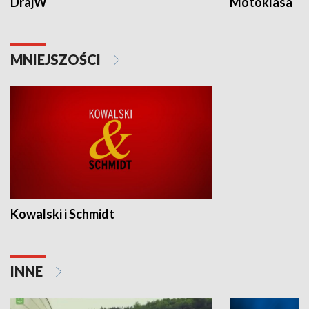
DrajW
Motoklasa
MNIEJSZOŚCI
Kowalski i Schmidt
INNE