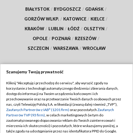
BIAŁYSTOK
/
BYDGOSZCZ
/
GDAŃSK
/
GORZÓW WLKP.
/
KATOWICE
/
KIELCE
/
KRAKÓW
/
LUBLIN
/
ŁÓDŹ
/
OLSZTYN
/
OPOLE
/
POZNAŃ
/
RZESZÓW
/
SZCZECIN
/
WARSZAWA
/
WROCŁAW
Szanujemy Twoją prywatność
Dołącz do nas:
Kliknij "Akceptuję i przechodzę do serwisu", aby wyrazić zgody na
korzystanie z technologii automatycznego śledzenia i zbierania danych,
TVP
dostęp do informacji na Twoim urządzeniu końcowym i ich
Abonament TVP
przechowywanie oraz na przetwarzanie Twoich danych osobowych przez
Regulamin TVP
nas, czyli Telewizję Polską S.A. w likwidacji (zwaną dalej również „TVP”),
Emisja w TVP
Polityka prywatności
Zaufanych Partnerów z IAB* (1201 firm)
oraz pozostałych
Zaufanych
Partnerów TVP (93 firm)
, w celach marketingowych (w tym do
Centrum informacji TVP
Moje zgody
zautomatyzowanego dopasowania reklam do Twoich zainteresowań i
mierzenia ich skuteczności) i pozostałych, które wskazujemy poniżej, a
Naziemna Telewizja Cyfrowa
Pomoc
także zgody na udostępnianie przez nas identyfikatora PPID do Google.