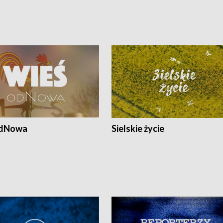
odNowa
Sielskie życie