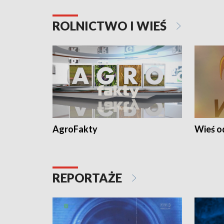
ROLNICTWO I WIEŚ
AgroFakty
Wieś 
REPORTAŻE