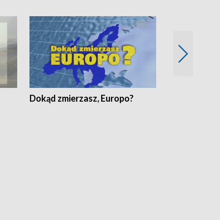
Dokąd zmierzasz, Europo?
Fakty Komen