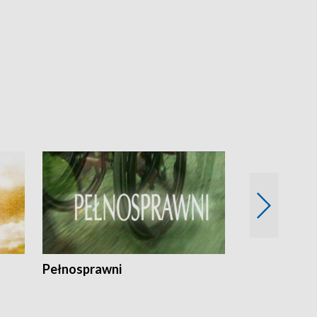
Pełnosprawni
Bezpieczny 