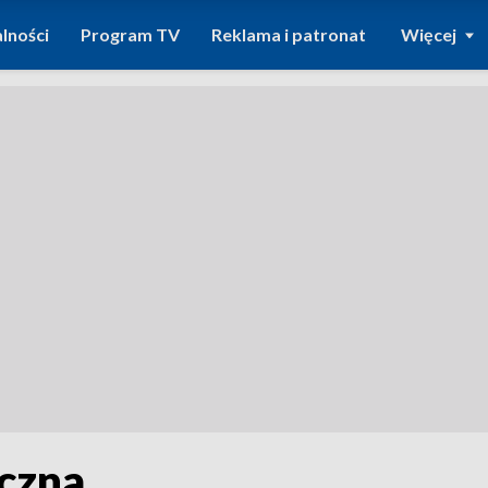
lności
Program TV
Reklama i patronat
Więcej
iczna