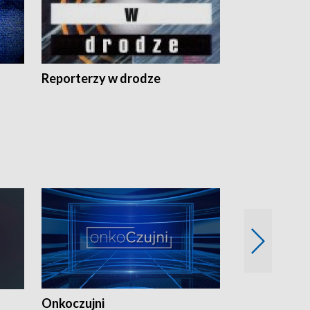
Reporterzy w drodze
Onkoczujni
Recepta na 