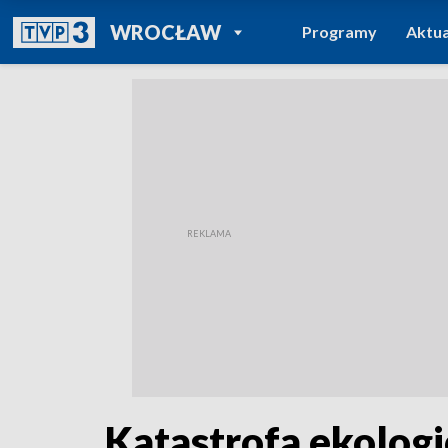
POWRÓT DO
WROCŁAW
Programy
Aktua
TVP REGIONY
Katastrofa ekolog