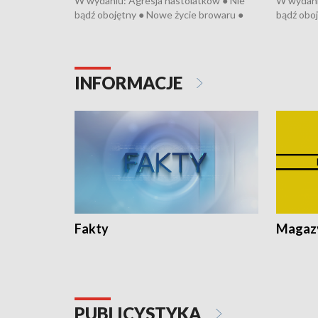
W wydaniu: Agresja nastolatków ● Nie
W wydani
bądź obojętny ● Nowe życie browaru ●
bądź oboj
Bitwa o Kłodzko ● Złotoryjskie złoto ●
Bitwa o K
Wielki Dzień Pszczół ● Chopin w
Wielki Dz
Dusznikach ● Uwaga! Hulajnoga
Dusznika
INFORMACJE
Fakty
Magazy
PUBLICYSTYKA