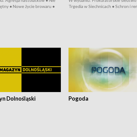
u: Agresja nastolatków ● Nie
W wydaniu: Prokuratorskie śledtwo
ętny ● Nowe życie browaru ●
Trgedia w Siechnicach ● Schron i re
łodzko ● Złotoryjskie złoto ●
Mateusz Morawiecki we Wrocławiu 
ień Pszczół ● Chopin w
edycja Międzynarodowego Festiwal
ch ● Uwaga! Hulajnoga
Chopinowskiego ● Na pomoc Hiszp
● Odbudowa po powodzi ● Filmowy
Lubomierz
n Dolnośląski
Pogoda