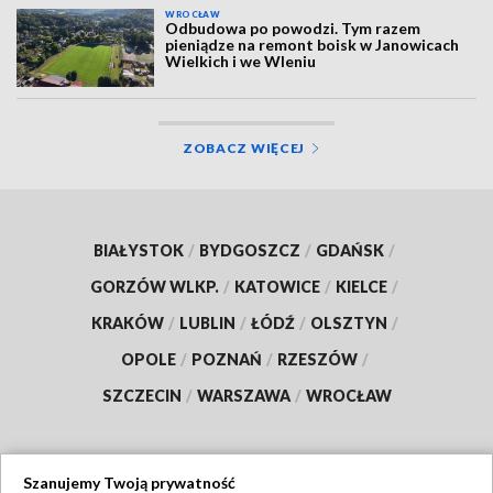
WROCŁAW
Odbudowa po powodzi. Tym razem
pieniądze na remont boisk w Janowicach
Wielkich i we Wleniu
ZOBACZ WIĘCEJ
BIAŁYSTOK
/
BYDGOSZCZ
/
GDAŃSK
/
GORZÓW WLKP.
/
KATOWICE
/
KIELCE
/
KRAKÓW
/
LUBLIN
/
ŁÓDŹ
/
OLSZTYN
/
OPOLE
/
POZNAŃ
/
RZESZÓW
/
SZCZECIN
/
WARSZAWA
/
WROCŁAW
Szanujemy Twoją prywatność