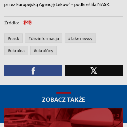
przez Europejską Agencję Leków” – podkreśliła NASK.
Źródło:
#nask
#dezinformacja
#fake newsy
#ukraina
#ukraińcy
ZOBACZ TAKŻE