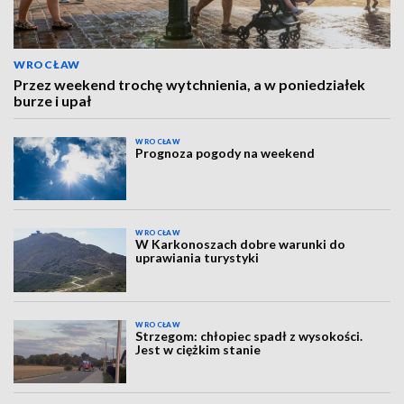
WROCŁAW
Przez weekend trochę wytchnienia, a w poniedziałek
burze i upał
WROCŁAW
Prognoza pogody na weekend
WROCŁAW
W Karkonoszach dobre warunki do
uprawiania turystyki
WROCŁAW
Strzegom: chłopiec spadł z wysokości.
Jest w ciężkim stanie