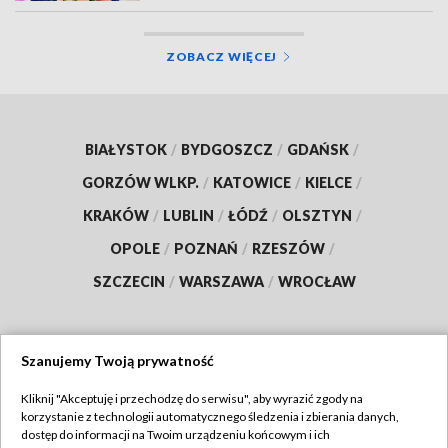
ZOBACZ WIĘCEJ
BIAŁYSTOK
/
BYDGOSZCZ
/
GDAŃSK
/
GORZÓW WLKP.
/
KATOWICE
/
KIELCE
/
KRAKÓW
/
LUBLIN
/
ŁÓDŹ
/
OLSZTYN
/
OPOLE
/
POZNAŃ
/
RZESZÓW
/
SZCZECIN
/
WARSZAWA
/
WROCŁAW
Szanujemy Twoją prywatność
Dołącz do nas:
Kliknij "Akceptuję i przechodzę do serwisu", aby wyrazić zgody na
korzystanie z technologii automatycznego śledzenia i zbierania danych,
TVP
dostęp do informacji na Twoim urządzeniu końcowym i ich