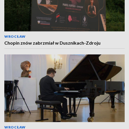
WROCŁAW
Chopin znów zabrzmiał w Dusznikach-Zdroju
WROCŁAW