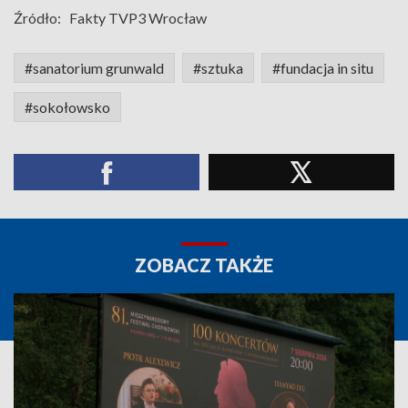
Źródło:
Fakty TVP3 Wrocław
#sanatorium grunwald
#sztuka
#fundacja in situ
#sokołowsko
ZOBACZ TAKŻE