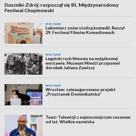
Duszniki-Zdrój: rozpoczął się 81. Międzynarodowy
Festiwal Chopinowski
WROCŁAW
Lubomierz znów stolicą komedii. Ruszył
29. Festiwal Filmów Komediowych
WROCŁAW
Legnicki ruch filmowy na wyjątkowej
wystawie. Muzeum Miedzi przypomni
dorobek Juliana Zawiszy
WROCŁAW
Wrocław: zainaugurowano projekt
„Przystanek Dominikańska”
Teatr Telewizji z najmocniejszym sezonem
od lat. Wielkie nazwiska