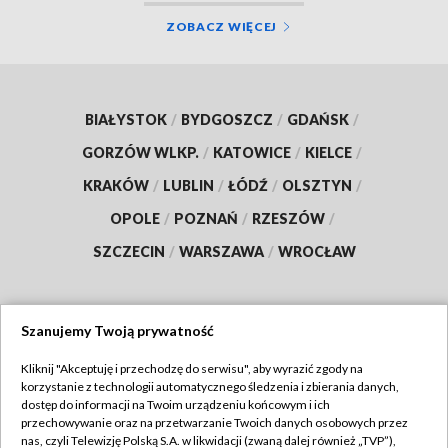
ZOBACZ WIĘCEJ
BIAŁYSTOK
/
BYDGOSZCZ
/
GDAŃSK
/
GORZÓW WLKP.
/
KATOWICE
/
KIELCE
/
KRAKÓW
/
LUBLIN
/
ŁÓDŹ
/
OLSZTYN
/
OPOLE
/
POZNAŃ
/
RZESZÓW
/
SZCZECIN
/
WARSZAWA
/
WROCŁAW
Szanujemy Twoją prywatność
Dołącz do nas:
Kliknij "Akceptuję i przechodzę do serwisu", aby wyrazić zgody na
korzystanie z technologii automatycznego śledzenia i zbierania danych,
TVP
dostęp do informacji na Twoim urządzeniu końcowym i ich
Abonament TVP
przechowywanie oraz na przetwarzanie Twoich danych osobowych przez
Regulamin TVP
nas, czyli Telewizję Polską S.A. w likwidacji (zwaną dalej również „TVP”),