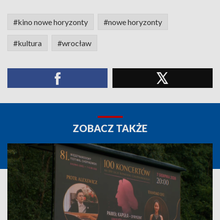
#kino nowe horyzonty
#nowe horyzonty
#kultura
#wrocław
ZOBACZ TAKŻE