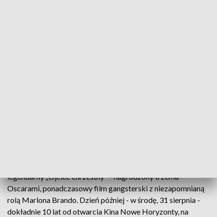
Guadagnina mieści w sobie wszystko to, co można znaleźć w
Nowych Horyzontach: pełne erudycji rozmowy,
kontemplację piękna i silne wzruszenia. Dzień później
wrocławska publiczność będzie miała okazją zobaczyć
„Cichą ziemię” – trzymający w napięciu debiut Agi
Woszczyńskiej – a po seansie spotkać się z twórczynią filmu.
Tego samego dnia o 22.00 w przestrzeni kina rozpocznie się
silent disco, w rytm największych hitów muzyki filmowej
ostatnich dziesięciu lat.
Urodzinowy repertuar kina to również specjalna odsłona
Akademii Kina Światowego – edukacyjnego projektu, w
ramach którego prezentowane są arcydzieła światowej
kinematografii połączone z wykładami cenionych
filmoznawców i krytyków. We wtorek, 30 sierpnia, będzie to
legendarny „Ojciec chrzestny” – nagrodzony trzema
Oscarami, ponadczasowy film gangsterski z niezapomnianą
rolą Marlona Brando. Dzień później - w środę, 31 sierpnia -
dokładnie 10 lat od otwarcia Kina Nowe Horyzonty, na