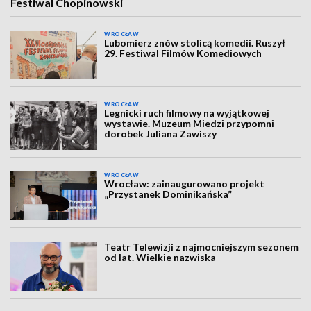
Festiwal Chopinowski
WROCŁAW
Lubomierz znów stolicą komedii. Ruszył
29. Festiwal Filmów Komediowych
WROCŁAW
Legnicki ruch filmowy na wyjątkowej
wystawie. Muzeum Miedzi przypomni
dorobek Juliana Zawiszy
WROCŁAW
Wrocław: zainaugurowano projekt
„Przystanek Dominikańska”
Teatr Telewizji z najmocniejszym sezonem
od lat. Wielkie nazwiska