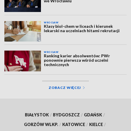
we Wrocławiu
WROCŁAW
Klasy biol-chem w liceach i kierunek
lekarski na uczelniach hitami rekrutacji
WROCŁAW
Ranking karier absolwentów: PWr
ponownie pierwsza wśród uczelni
technicznych
ZOBACZ WIĘCEJ
BIAŁYSTOK
/
BYDGOSZCZ
/
GDAŃSK
/
GORZÓW WLKP.
/
KATOWICE
/
KIELCE
/