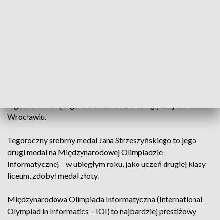
Srebrne medale zdobyli: Kacper Paciorek – absolwent V
Liceum Ogólnokształcącego im. Augusta Witkowskiego w
Krakowie, Jan Strzeszyński – absolwent XIV Liceum
Ogólnokształcącego im. Stanisława Staszica w Warszawie i
Michał Stawarz – absolwent XIV Liceum
Ogólnokształcącego im. Stanisława Staszica w Warszawie.
Brązowy medal zdobył Jeremiasz Preiss – absolwent Liceum
Ogólnokształcącego nr XIV im. Polonii Belgijskiej we
Wrocławiu.
Tegoroczny srebrny medal Jana Strzeszyńskiego to jego
drugi medal na Międzynarodowej Olimpiadzie
Informatycznej – w ubiegłym roku, jako uczeń drugiej klasy
liceum, zdobył medal złoty.
Międzynarodowa Olimpiada Informatyczna (International
Olympiad in Informatics – IOI) to najbardziej prestiżowy