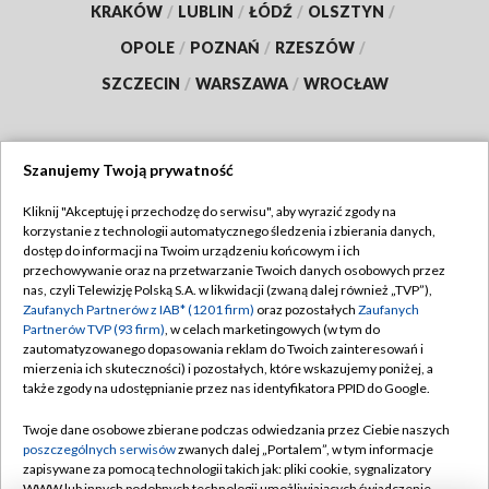
KRAKÓW
/
LUBLIN
/
ŁÓDŹ
/
OLSZTYN
/
OPOLE
/
POZNAŃ
/
RZESZÓW
/
SZCZECIN
/
WARSZAWA
/
WROCŁAW
Szanujemy Twoją prywatność
Dołącz do nas:
Kliknij "Akceptuję i przechodzę do serwisu", aby wyrazić zgody na
korzystanie z technologii automatycznego śledzenia i zbierania danych,
TVP
dostęp do informacji na Twoim urządzeniu końcowym i ich
Abonament TVP
przechowywanie oraz na przetwarzanie Twoich danych osobowych przez
Regulamin TVP
nas, czyli Telewizję Polską S.A. w likwidacji (zwaną dalej również „TVP”),
Emisja w TVP
Polityka prywatności
Zaufanych Partnerów z IAB* (1201 firm)
oraz pozostałych
Zaufanych
Partnerów TVP (93 firm)
, w celach marketingowych (w tym do
Centrum informacji TVP
Moje zgody
zautomatyzowanego dopasowania reklam do Twoich zainteresowań i
mierzenia ich skuteczności) i pozostałych, które wskazujemy poniżej, a
Naziemna Telewizja Cyfrowa
Pomoc
także zgody na udostępnianie przez nas identyfikatora PPID do Google.
Sklep TVP
Biuro reklamy
Twoje dane osobowe zbierane podczas odwiedzania przez Ciebie naszych
Rada Programowa
Kontakt
poszczególnych serwisów
zwanych dalej „Portalem”, w tym informacje
zapisywane za pomocą technologii takich jak: pliki cookie, sygnalizatory
System NOS
WWW lub innych podobnych technologii umożliwiających świadczenie