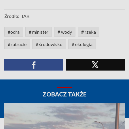
Źródło:
IAR
#odra
# minister
# wody
# rzeka
#zatrucie
# środowisko
# ekologia
ZOBACZ TAKŻE