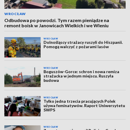
WROCŁAW
Odbudowa po powodzi. Tym razem pieniądze na
remont boisk w Janowicach Wielkich i we Wleniu
WROCŁAW
Dolnośląscy strażacy ruszyli do Hiszpanii.
Pomogą walczyć z pożarami lasów
WROCŁAW
Boguszów-Gorce: schron i nowa remiza
strażacka w jednym miejscu. Ruszyła
budowa
WROCŁAW
Tylko jedna trzecia pracujących Polek
używa feminatywów. Raport Uniwersytetu
SWPS
WROCŁAW