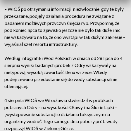
– WIOŚ po otrzymaniu informacji, niezwłocznie, gdy te były
przekazane, podjęły działania proceduralne związane z
badaniem możliwych przyczyn śnięcia ryb. Przypomnę, że
pod koniec lipca to zjawisko jeszcze nie było tak duże i nic
nie wskazywało na to, że ono wystąpi w tak dużym zakresie –
wyjaśniał szef resortu infrastruktury.
Według infografiki Wód Polskich w dniach od 28 lipca do 4
sierpnia wyniki badanych próbek z Odry wskazywały na
nietypową, wysoką zawartość tlenu w rzece. Wtedy
podejrzewano przedostanie się do wody substancji silnie
utleniającej.
4 sierpnia WIOŚ we Wrocławiu stwierdził w próbkach
pobranych Odry – na wysokości Oławy i na Śluzie Lipki –
„występowanie substancji o działaniu toksycznym na
organizmy wodne”. Tego samego dnia pobory prób wody
rozpoczął WIOŚ w Zielonej Górze.