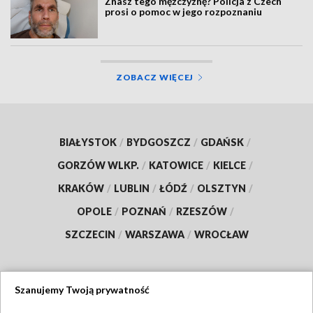
Znasz tego mężczyznę? Policja z Czech
prosi o pomoc w jego rozpoznaniu
ZOBACZ WIĘCEJ
BIAŁYSTOK
/
BYDGOSZCZ
/
GDAŃSK
/
GORZÓW WLKP.
/
KATOWICE
/
KIELCE
/
KRAKÓW
/
LUBLIN
/
ŁÓDŹ
/
OLSZTYN
/
OPOLE
/
POZNAŃ
/
RZESZÓW
/
SZCZECIN
/
WARSZAWA
/
WROCŁAW
Szanujemy Twoją prywatność
Dołącz do nas: