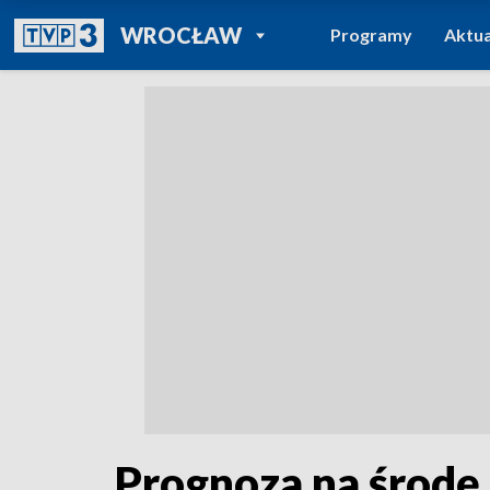
POWRÓT DO
WROCŁAW
Programy
Aktua
TVP REGIONY
Prognoza na środę