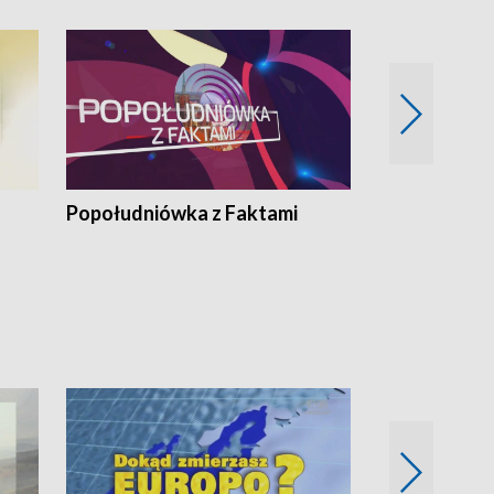
Popołudniówka z Faktami
Z Unią na Ty