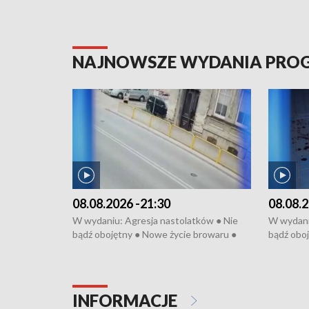
NAJNOWSZE WYDANIA PR
08.08.2026 -21:30
08.08.2
W wydaniu: Agresja nastolatków ● Nie
W wydani
bądź obojętny ● Nowe życie browaru ●
bądź oboj
Bitwa o Kłodzko ● Złotoryjskie złoto ●
Bitwa o K
Wielki Dzień Pszczół ● Chopin w
Wielki Dz
Dusznikach ● Uwaga! Hulajnoga
Dusznika
INFORMACJE