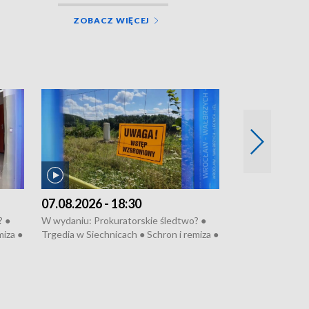
ZOBACZ WIĘCEJ
07.08.2026 - 18:30
06.08.2026 - 
? ●
W wydaniu: Prokuratorskie śledtwo? ●
W wydaniu: Refe
miza ●
Trgedia w Siechnicach ● Schron i remiza ●
Mało nas ● Ster
● 81.
Mateusz Morawiecki we Wrocławiu ● 81.
Fatalny remont 
u
edycja Międzynarodowego Festiwalu
● Nowa Ruska ● P
anom
Chopinowskiego ● Na pomoc Hiszpanom
Koniec upałów ●
● Odbudowa po powodzi ● Filmowy
Pologne
Lubomierz