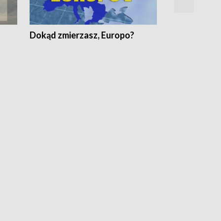
Dokąd zmierzasz, Europo?
Fakty Komen