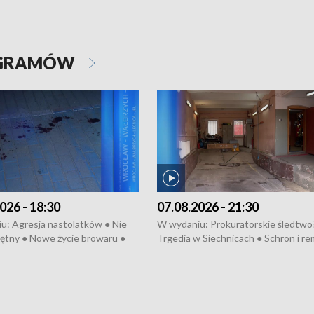
OGRAMÓW
026 - 18:30
07.08.2026 - 21:30
u: Agresja nastolatków ● Nie
W wydaniu: Prokuratorskie śledtwo
ętny ● Nowe życie browaru ●
Trgedia w Siechnicach ● Schron i re
łodzko ● Złotoryjskie złoto ●
Mateusz Morawiecki we Wrocławiu 
ień Pszczół ● Chopin w
edycja Międzynarodowego Festiwal
ch ● Uwaga! Hulajnoga
Chopinowskiego ● Na pomoc Hiszp
● Odbudowa po powodzi ● Filmowy
Lubomierz