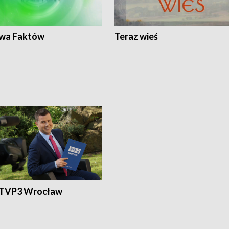
wa Faktów
Teraz wieś
 TVP3 Wrocław