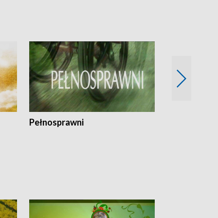
Pełnosprawni
Bezpieczny 