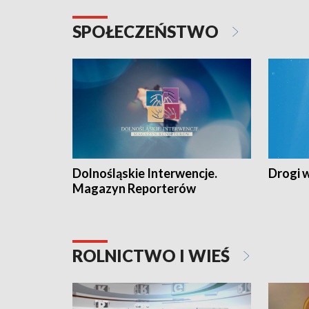
SPOŁECZEŃSTWO
Dolnośląskie Interwencje.
Drogi 
Magazyn Reporterów
ROLNICTWO I WIEŚ