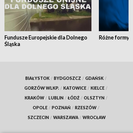
Fundusze Europejskie dla Dolnego
Różne formy t
Śląska
BIAŁYSTOK
/
BYDGOSZCZ
/
GDAŃSK
/
GORZÓW WLKP.
/
KATOWICE
/
KIELCE
/
KRAKÓW
/
LUBLIN
/
ŁÓDŹ
/
OLSZTYN
/
OPOLE
/
POZNAŃ
/
RZESZÓW
/
SZCZECIN
/
WARSZAWA
/
WROCŁAW