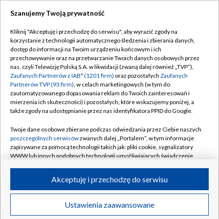
Szanujemy Twoją prywatność
Dołącz do nas:
Kliknij "Akceptuję i przechodzę do serwisu", aby wyrazić zgody na
korzystanie z technologii automatycznego śledzenia i zbierania danych,
TVP
dostęp do informacji na Twoim urządzeniu końcowym i ich
Abonament TVP
przechowywanie oraz na przetwarzanie Twoich danych osobowych przez
Regulamin TVP
nas, czyli Telewizję Polską S.A. w likwidacji (zwaną dalej również „TVP”),
Emisja w TVP
Polityka prywatności
Zaufanych Partnerów z IAB* (1201 firm)
oraz pozostałych
Zaufanych
Partnerów TVP (93 firm)
, w celach marketingowych (w tym do
Centrum informacji TVP
Moje zgody
zautomatyzowanego dopasowania reklam do Twoich zainteresowań i
mierzenia ich skuteczności) i pozostałych, które wskazujemy poniżej, a
Naziemna Telewizja Cyfrowa
Pomoc
także zgody na udostępnianie przez nas identyfikatora PPID do Google.
Sklep TVP
Biuro reklamy
Twoje dane osobowe zbierane podczas odwiedzania przez Ciebie naszych
Rada Programowa
Kontakt
poszczególnych serwisów
zwanych dalej „Portalem”, w tym informacje
zapisywane za pomocą technologii takich jak: pliki cookie, sygnalizatory
System NOS
WWW lub innych podobnych technologii umożliwiających świadczenie
dopasowanych i bezpiecznych usług, personalizację treści oraz reklam,
Informacje o nadawcy
Kanały
udostępnianie funkcji mediów społecznościowych oraz analizowanie
Akceptuję i przechodzę do serwisu
ruchu w Internecie.
Program dla prasy
©2026 Telewizja Polska S.A. w likwidacji
Biuro Reklamy
Twoje dane osobowe zbierane podczas odwiedzania przez Ciebie
Ustawienia zaawansowane
poszczególnych serwisów
na Portalu, takie jak adresy IP, identyfikatory
Ogłoszenie przetargowe
Twoich urządzeń końcowych i identyfikatory plików cookie, informacje o